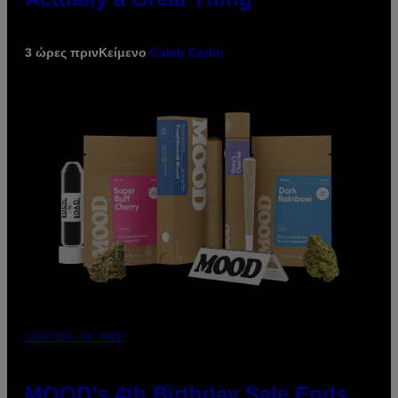
3 ώρες πριν
Κείμενο
Caleb Catlin
COURTESY OF MOOD
MOOD’s 4th Birthday Sale Ends