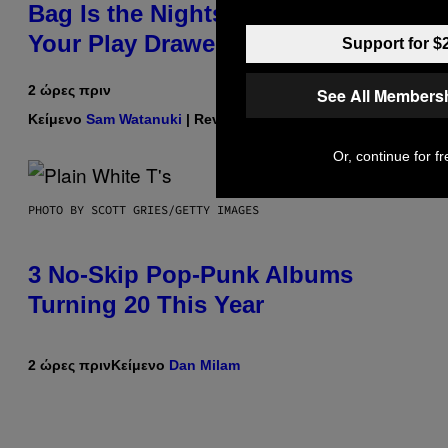
Bag Is the Nightstand Upgrade
Your Play Drawer Needs
Support for $
2 ώρες πριν
See All Members
Κείμενο
Sam Watanuki
| Reviewed by
Ysolt Usigan
Or, continue for fr
PHOTO BY SCOTT GRIES/GETTY IMAGES
3 No-Skip Pop-Punk Albums
Turning 20 This Year
2 ώρες πριν
Κείμενο
Dan Milam