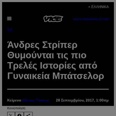
Μετάβαση
+ ΕΛΛΗΝΙΚΆ
στο
Ανοίξτε
περιεχόμενο
SUBSCRIBE
NEWSLETTER
το
μενού
Σεξ
Άνδρες Στρίπερ
Θυμούνται τις πιο
Τρελές Ιστορίες από
Γυναικεία Μπάτσελορ
Κείμενο
Allison Tierney
28 Σεπτεμβρίου, 2017, 1:00πμ
Kοινοποίηση