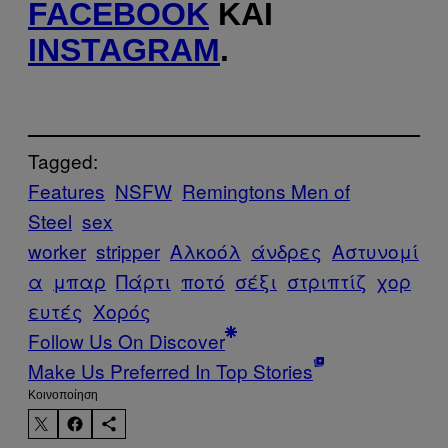
FACEBOOK
ΚΑΙ
INSTAGRAM
.
Tagged:
Features
NSFW
Remingtons Men of
Steel
sex
worker
stripper
Αλκοόλ
άνδρες
Αστυνομί
α
μπαρ
Πάρτι
ποτό
σέξι
στριπτίζ
χορ
ευτές
Χορός
Follow Us On Discover
Make Us Preferred In Top Stories
Kοινοποίηση