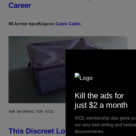
Career
56 λεπτά πριν
Κείμενο
Caleb Catlin
Kill the ads for
just $2 a month
SAM WATANUKI FOR VICE
VICE membership also gives yo
our very best writing and exclu
This Discreet Lockable Sex Toy
documentaries.