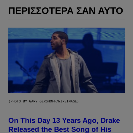
ΠΕΡΙΣΣΌΤΕΡΑ ΣΑΝ ΑΥΤΌ
(PHOTO BY GARY GERSHOFF/WIREIMAGE)
On This Day 13 Years Ago, Drake
Released the Best Song of His