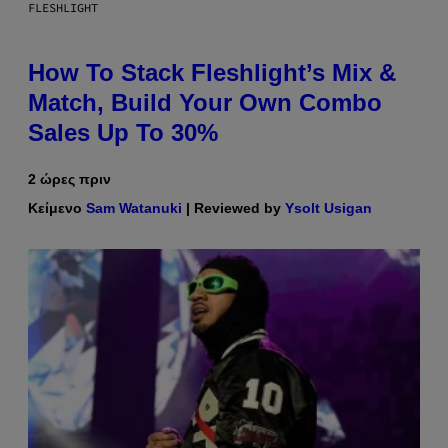
FLESHLIGHT
How To Stack Fleshlight’s Mix &
Match, Build Your Own Combo
Sales Up To 30%
2 ώρες πριν
Κείμενο
Sam Watanuki
| Reviewed by
Ysolt Usigan