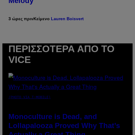
Melody
3 ώρες πριν
Κείμενο
Lauren Boisvert
ΠΕΡΙΣΣΌΤΕΡΑ ΑΠΌ ΤΟ
VICE
(PHOTO VIA T-MOBILE)
Monoculture is Dead, and
Lollapalooza Proved Why That’s
Actually a Great Thing