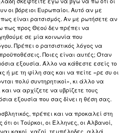
ηλαδή σκεφτείτε εγώ να βγω να πω ότι οι
ν οι βόρειοι Ευρωπαίοι. Αυτό αν με
 πως είναι ρατσισμός. Αν με ρωτήσετε αν
πω πως προς Θεού δεν πρέπει να
ηγηθούμε σε μία κοινωνία που
γου. Πρέπει ο ρατσιστικός λόγος να
προϋποθέσεις. Ποιες είναι αυτές; Όταν
όσια εξουσία. Άλλο να κάθεστε εσείς το
ς ή με τη φίλη σας και να πείτε «ρε συ οι
ται πολύ συντηρητικοί», κι άλλο να
 και να αρχίζετε να υβρίζετε τους
σια εξουσία που σας δίνει η θέση σας.
οσβλητικός, πρέπει και να προκαλεί στη
ότι οι Τούρκοι, οι Έλληνες, οι Αλβανοί,
ίναι κακοί, χαζοί, τεμπέληδες, αλλά