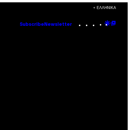
+ ΕΛΛΗΝΙΚΆ
Instagram
TikTok
YouTube
Google
Goog
Subscribe
Newsletter
Discove
Top
Posts