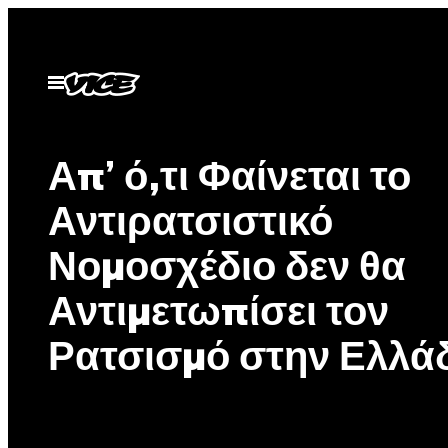
Μετάβαση
στο
περιεχόμενο
Ανοίξτε
το
μενού
Απ’ ό,τι Φαίνεται το
Αντιρατσιστικό
Νομοσχέδιο δεν θα
Αντιμετωπίσει τον
Ρατσισμό στην Ελλά