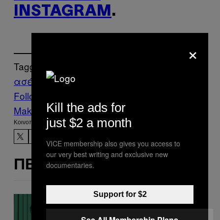
INSTAGRAM
.
×
Tagged:
ασέλγεια
Ελλάδα
Παιδοφιλία
Follow Us On Discover
Kill the ads for
Make Us Preferred In Top Stories
just $2 a month
Kοινοποίηση
VICE membership also gives you access to
our very best writing and exclusive new
ΠΕΡΙΣΣΌΤΕΡΑ ΣΑΝ ΑΥΤΌ
documentaries.
Support for $2
See All Membership Plans