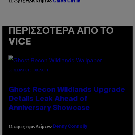
Κείμενο
11 ώρες πριν
Caleb Catlin
ΠΕΡΙΣΣΌΤΕΡΑ ΑΠΌ ΤΟ
VICE
SCREENSHOT: UBISOFT
Ghost Recon Wildlands Upgrade
Details Leak Ahead of
Anniversary Showcase
Κείμενο
11 ώρες πριν
Denny Connolly