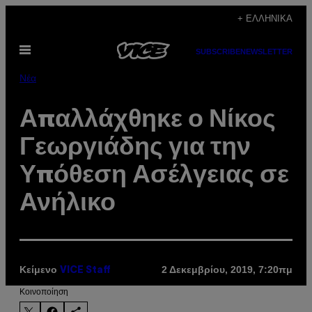
Μετάβαση
+ ΕΛΛΗΝΙΚΆ
στο
Ανοίξτε
περιεχόμενο
SUBSCRIBE
NEWSLETTER
το
μενού
Νέα
Απαλλάχθηκε ο Νίκος
Γεωργιάδης για την
Υπόθεση Ασέλγειας σε
Ανήλικο
Κείμενο
2 Δεκεμβρίου, 2019, 7:20πμ
VICE Staff
Kοινοποίηση