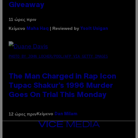
Giveaway
11 ώρες πριν
Κείμενο
| Reviewed by
Maha Haq
Ysolt Usigan
PHOTO BY JOHN LOCHER/POOL/AFP VIA GETTY IMAGES
The Man Charged in Rap Icon
Tupac Shakur’s 1996 Murder
Goes On Trial This Monday
Κείμενο
12 ώρες πριν
Dan Milam
VICE
MEDIA
INSTAGRAM
TIKTOK
YOUTUBE