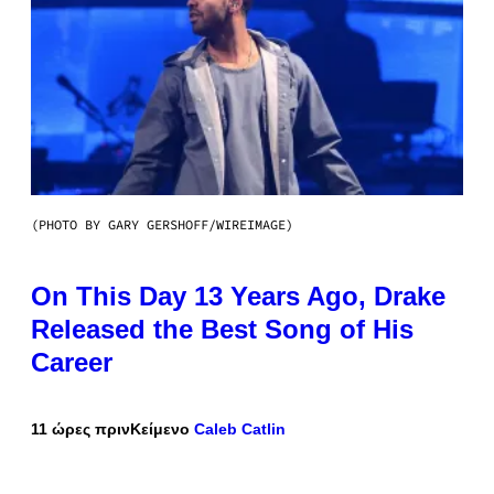
(PHOTO BY GARY GERSHOFF/WIREIMAGE)
On This Day 13 Years Ago, Drake
Released the Best Song of His
Career
11 ώρες πριν
Κείμενο
Caleb Catlin