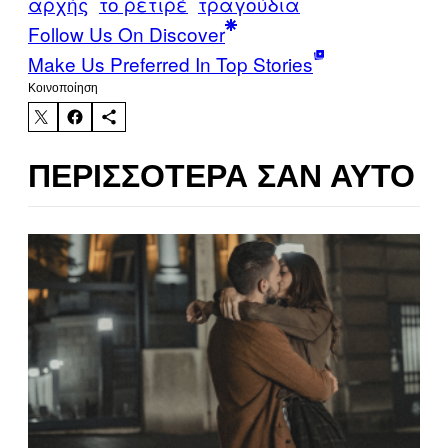
αρχής
το ρετιρέ
τραγούδια
Follow Us On Discover
Make Us Preferred In Top Stories
Kοινοποίηση
ΠΕΡΙΣΣΌΤΕΡΑ ΣΑΝ ΑΥΤΌ