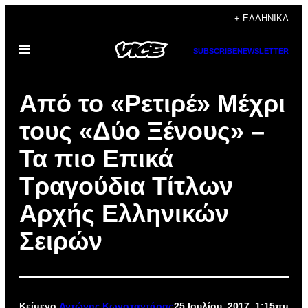
Μετάβαση
+ ΕΛΛΗΝΙΚΆ
στο
Ανοίξτε
περιεχόμενο
SUBSCRIBE
NEWSLETTER
το
μενού
Από το «Ρετιρέ» Μέχρι
τους «Δύο Ξένους» –
Τα πιο Επικά
Τραγούδια Τίτλων
Αρχής Ελληνικών
Σειρών
Κείμενο
Αντώνης Κωνσταντάρας
25 Ιουλίου, 2017, 1:15πμ