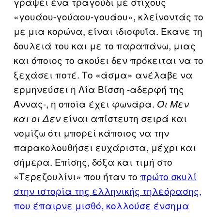
γράψει ένα τραγούδι με στίχους
«γουάου-γούαου-γουάου», κλείνοντάς το
με μια κορώνα, είναι ιδιοφυΐα. Έκανε τη
δουλειά του και με το παραπάνω, μιας
και όποιος το ακούει δεν πρόκειται να το
ξεχάσει ποτέ. Το «άσμα» ανέλαβε να
ερμηνεύσει η Λία Βίσση -αδερφή της
Άννας-, η οποία έχει φωνάρα.
Οι Μεν
είναι απίστευτη σειρά και
και οι Δεν
νομίζω ότι μπορεί κάποιος να την
παρακολουθήσει ευχάριστα, μέχρι και
σήμερα. Επίσης, δόξα και τιμή στο
«Τερεζουλίνι» που ήταν το
πρώτο σκυλί
στην ιστορία της ελληνικής τηλεόρασης,
που έπαιρνε μισθό, κολλούσε ένσημα