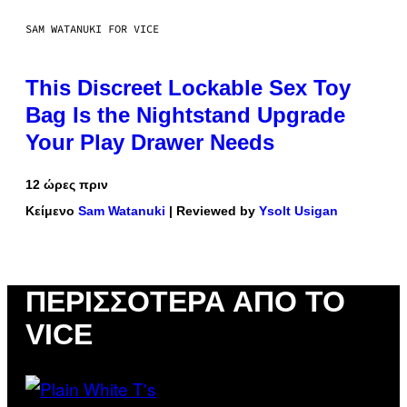
SAM WATANUKI FOR VICE
This Discreet Lockable Sex Toy
Bag Is the Nightstand Upgrade
Your Play Drawer Needs
12 ώρες πριν
Κείμενο
Sam Watanuki
| Reviewed by
Ysolt Usigan
ΠΕΡΙΣΣΌΤΕΡΑ ΑΠΌ ΤΟ
VICE