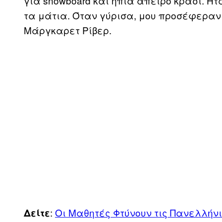
για snowboard και ήπια άπειρο κρασί. Ή
τα μάτια. Όταν γύρισα, μου προσέφεραν
Μάργκαρετ Ρίβερ.
:
Οι Μαθητές Φτύνουν τις Πανελλήν
Δείτε