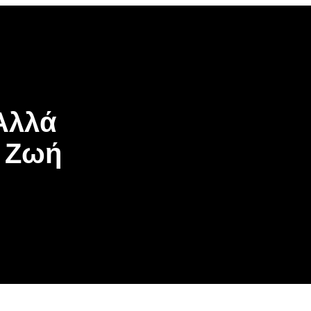
Αλλά
η Ζωή