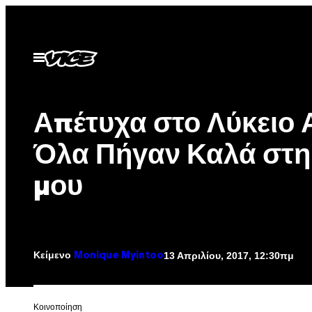
Μετάβαση
στο
περιεχόμενο
Ανοίξτε
το
μενού
Απέτυχα στο Λύκειο 
Όλα Πήγαν Καλά στ
μου
Κείμενο
13 Απριλίου, 2017, 12:30πμ
Monique Myintoo
Kοινοποίηση