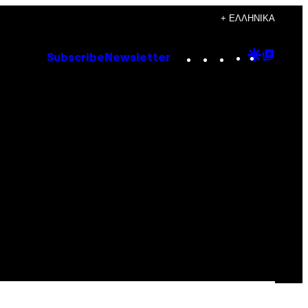
+ ΕΛΛΗΝΙΚΆ
Instagram
TikTok
YouTube
Google
Goog
Subscribe
Newsletter
Discove
Top
Posts