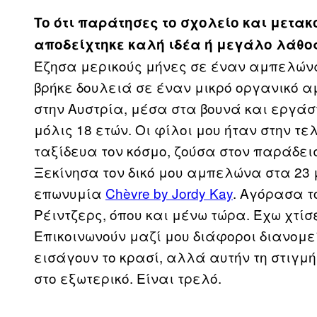
To ότι παράτησες το σχολείο και μετακ
αποδείχτηκε καλή ιδέα ή μεγάλο λάθο
Έζησα μερικούς μήνες σε έναν αμπελώνα
βρήκε δουλειά σε έναν μικρό οργανικό α
στην Αυστρία, μέσα στα βουνά και εργάσ
μόλις 18 ετών. Οι φίλοι μου ήταν στην τε
ταξίδευα τον κόσμο, ζούσα στον παράδει
Ξεκίνησα τον δικό μου αμπελώνα στα 23 μ
επωνυμία
Chèvre by Jordy Kay
. Αγόρασα τ
Ρέιντζερς, όπου και μένω τώρα. Έχω χτίσε
Επικοινωνούν μαζί μου διάφοροι διανομε
εισάγουν το κρασί, αλλά αυτήν τη στιγμ
στο εξωτερικό. Είναι τρελό.