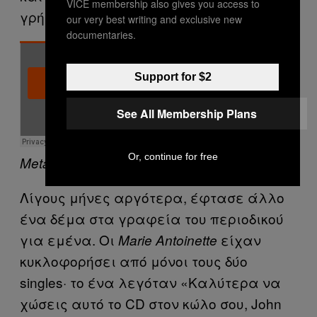
VICE membership also gives you access to
γρήγορη ροή των νέων πληροφοριών;
our very best writing and exclusive new
documentaries.
Support for $2
See All Membership Plans
Or, continue for free
Metal Hammer
Λίγους μήνες αργότερα, έφτασε άλλο
ένα δέμα στα γραφεία του περιοδικού
για εμένα. Οι
είχαν
Marie Antoinette
κυκλοφορήσει από μόνοι τους δύο
singles· το ένα λεγόταν «Καλύτερα να
χώσεις αυτό το CD στον κώλο σου, John