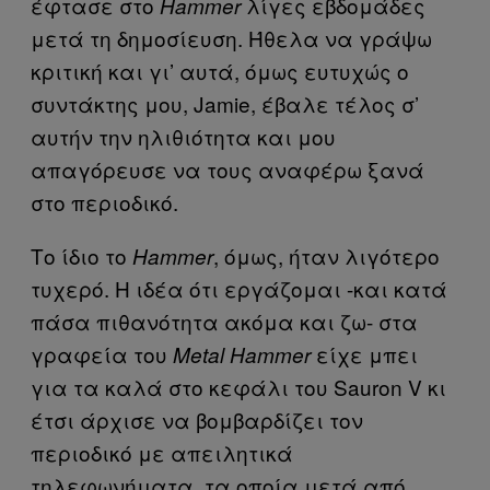
έφτασε στο
λίγες εβδομάδες
Hammer
μετά τη δημοσίευση. Ήθελα να γράψω
κριτική και γι’ αυτά, όμως ευτυχώς ο
συντάκτης μου, Jamie, έβαλε τέλος σ’
αυτήν την ηλιθιότητα και μου
απαγόρευσε να τους αναφέρω ξανά
στο περιοδικό.
Το ίδιο το
, όμως, ήταν λιγότερο
Hammer
τυχερό. H ιδέα ότι εργάζομαι -και κατά
πάσα πιθανότητα ακόμα και ζω- στα
γραφεία του
είχε μπει
Metal Hammer
για τα καλά στο κεφάλι του Sauron V κι
έτσι άρχισε να βομβαρδίζει τον
περιοδικό με απειλητικά
τηλεφωνήματα, τα οποία μετά από