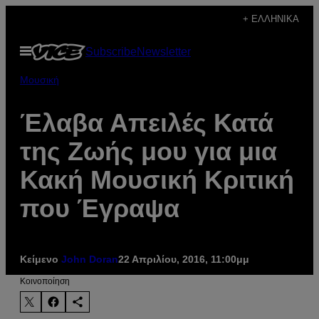
Μετάβαση
+ ΕΛΛΗΝΙΚΆ
στο
Ανοίξτε
Subscribe
Newsletter
περιεχόμενο
το
μενού
Μουσική
Έλαβα Απειλές Κατά
της Ζωής μου για μια
Κακή Μουσική Κριτική
που Έγραψα
Κείμενο
John Doran
22 Απριλίου, 2016, 11:00μμ
Kοινοποίηση