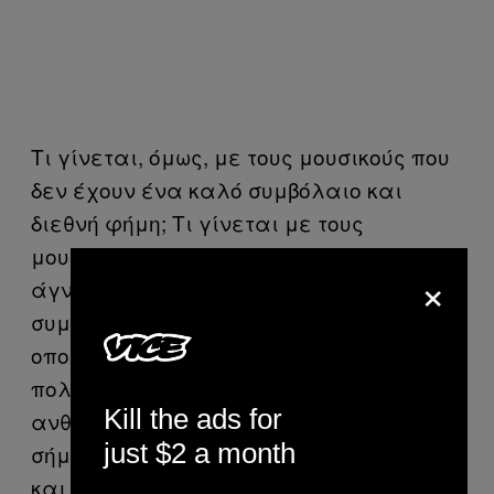
Τι γίνεται, όμως, με τους μουσικούς που
δεν έχουν ένα καλό συμβόλαιο και
διεθνή φήμη; Τι γίνεται με τους
μουσικούς όπως ο Sauron V*, ένας
×
άγνωστος black metal μουσικός χωρίς
συμβόλαιο, από το Great Yarmouth*, ο
οποίος βρίσκεται στις παρυφές του
πολιτισμού; Τι γίνεται με τους
Kill the ads for
ανθρώπους σαν κι αυτόν, όταν τα
just $2 a month
σήματα που δέχονται περιπλέκονται
και εκείνοι δεν μπορούν να ελέγξουν τη