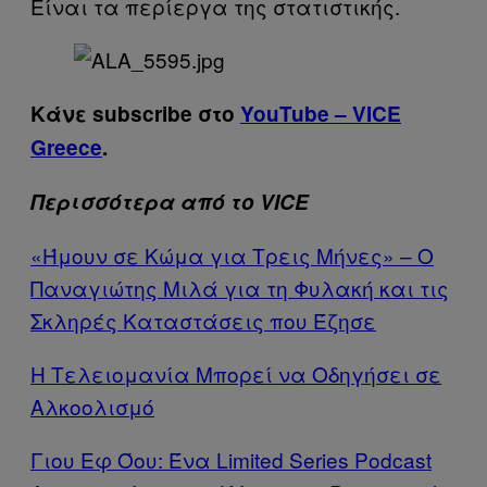
Είναι τα περίεργα της στατιστικής.
Κάνε subscribe στο
YouTube – VICE
Greece
.
Περισσότερα από το VICE
«Ήμουν σε Κώμα για Τρεις Μήνες» – Ο
Παναγιώτης Μιλά για τη Φυλακή και τις
Σκληρές Καταστάσεις που Έζησε
Η Τελειομανία Μπορεί να Οδηγήσει σε
Αλκοολισμό
Γιου Εφ Όου: Ένα Limited Series Podcast