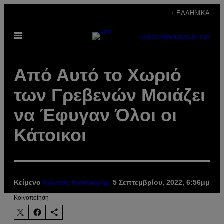
Μετάβαση
+ ΕΛΛΗΝΙΚΆ
στο
Ανοίξτε
περιεχόμενο
SUBSCRIBE
NEWSLETTER
το
μενού
Από Αυτό το Χωριό
των Γρεβενών Μοιάζει
να Έφυγαν Όλοι οι
Κάτοικοι
Κείμενο
Κώστας Καντούρης
5 Σεπτεμβρίου, 2022, 6:56μμ
Kοινοποίηση