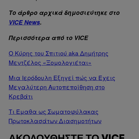
Το άρθρο αρχικά δημοσιεύτηκε στο
VICE News
.
Περισσότερα από το VICE
Ο Κύρης του Σπιτιού aka Δημήτρης
Μεντζέλος «Ξομολογιέται»
Μια Ιερόδουλη Εξηγεί πώς να Έχεις
Μεγαλύτερη Αυτοπεποίθηση στο
Κρεβάτι
Τι Έμαθα ως Σωματοφύλακας
Πρωτοκλασάτων Διασημοτήτων
ΑΚΟΛΟΥΘΉΣΤΕ ΤΟ VICE