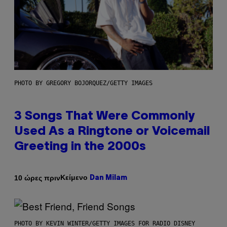
PHOTO BY GREGORY BOJORQUEZ/GETTY IMAGES
3 Songs That Were Commonly
Used As a Ringtone or Voicemail
Greeting in the 2000s
Κείμενο
10 ώρες πριν
Dan Milam
PHOTO BY KEVIN WINTER/GETTY IMAGES FOR RADIO DISNEY