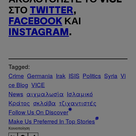
ΣΤΟ
TWITTER
,
FACEBOOK
ΚΑΙ
INSTAGRAM
.
Tagged:
Crime
Germania
Irak
ISIS
Politics
Syria
Vi
ce Blog
VICE
News
αιχμαλωσία
Ισλαμικό
Κράτος
σκλάβα
τζιχαντιστές
Follow Us On Discover
Make Us Preferred In Top Stories
Kοινοποίηση