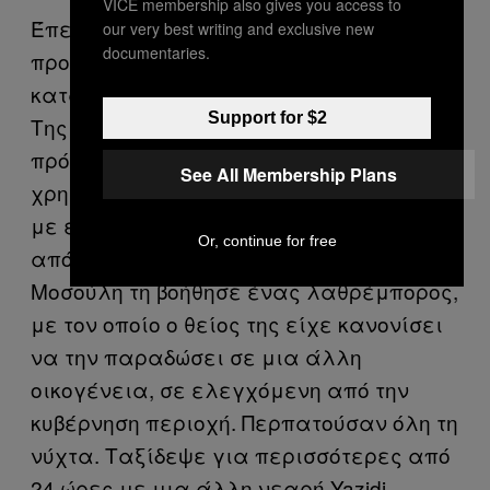
VICE membership also gives you access to
Έπειτα από αρκετές αποτυχημένες
our very best writing and exclusive new
documentaries.
προσπάθειες, η Bashar τελικά
κατάφερε να αποδράσει τον Απρίλιο.
Support for $2
Της δόθηκε η ευκαιρία όταν απέκτησε
πρόσβαση σε τηλέφωνο, το οποίο
See All Membership Plans
χρησιμοποίησε για να έρθει σε επαφή
με έναν θείο της που την κατηύθυνε έξω
Or, continue for free
από τη Hawija όπου κρατούνταν. Στη
Μοσούλη τη βοήθησε ένας λαθρέμπορος,
με τον οποίο ο θείος της είχε κανονίσει
να την παραδώσει σε μια άλλη
οικογένεια, σε ελεγχόμενη από την
κυβέρνηση περιοχή. Περπατούσαν όλη τη
νύχτα. Ταξίδεψε για περισσότερες από
24 ώρες με μια άλλη νεαρή Yazidi,