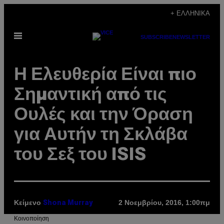
Μετάβαση
+ ΕΛΛΗΝΙΚΆ
στο
Ανοίξτε
περιεχόμενο
SUBSCRIBE
NEWSLETTER
το
μενού
Η Ελευθερία Είναι πιο
Σημαντική από τις
Ουλές και την Όραση
για Αυτήν τη Σκλάβα
του Σεξ του ISIS
Κείμενο
2 Νοεμβρίου, 2016, 1:00πμ
Shona Murray
Kοινοποίηση