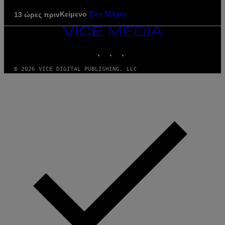
Κείμενο
13 ώρες πριν
Dan Milam
VICE
MEDIA
INSTAGRAM
TIKTOK
YOUTUBE
© 2026 VICE DIGITAL PUBLISHING, LLC