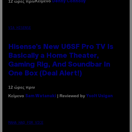
Κείμενο
12 ώρες πριν
Denny Connolly
VIA HISENSE
Hisense’s New U6SF Pro TV Is
Basically a Home Theater,
Gaming Rig, And Soundbar In
One Box (Deal Alert!)
12 ώρες πριν
Κείμενο
| Reviewed by
Sam Watanuki
Ysolt Usigan
MAHA HAQ FOR VICE