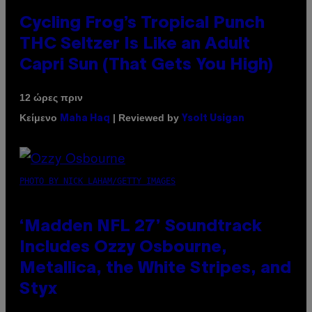
Cycling Frog’s Tropical Punch
THC Seltzer Is Like an Adult
Capri Sun (That Gets You High)
12 ώρες πριν
Κείμενο
| Reviewed by
Maha Haq
Ysolt Usigan
PHOTO BY NICK LAHAM/GETTY IMAGES
‘Madden NFL 27’ Soundtrack
Includes Ozzy Osbourne,
Metallica, the White Stripes, and
Styx