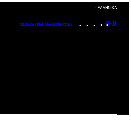
+ ΕΛΛΗΝΙΚΆ
Instagram
TikTok
YouTube
Google
Goog
Subscribe
Newsletter
Discove
Top
Posts