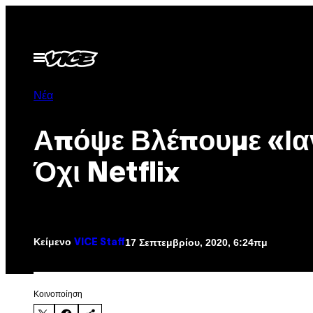
Μετάβαση
στο
περιεχόμενο
Ανοίξτε
το
μενού
Νέα
Απόψε Βλέπουμε «Ια
Όχι Netflix
Κείμενο
17 Σεπτεμβρίου, 2020, 6:24πμ
VICE Staff
Kοινοποίηση