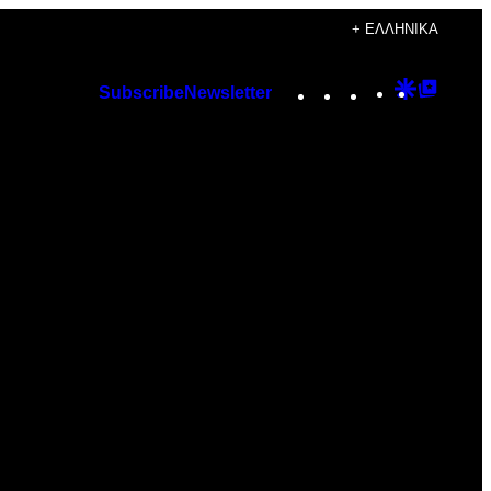
+ ΕΛΛΗΝΙΚΆ
Instagram
TikTok
YouTube
Google
Googl
Subscribe
Newsletter
Discover
Top
Posts