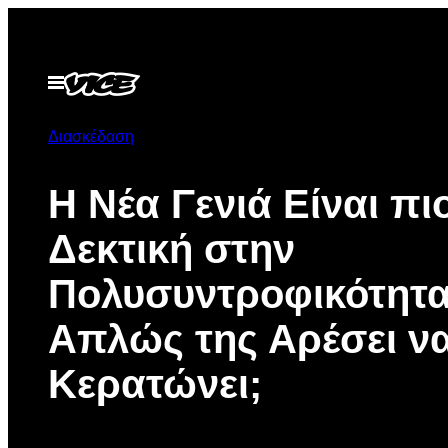
Μετάβαση
στο
περιεχόμενο
Ανοίξτε
το
μενού
Διασκέδαση
Η Νέα Γενιά Είναι πι
Δεκτική στην
Πολυσυντροφικότητα
Απλώς της Αρέσει ν
Κερατώνει;