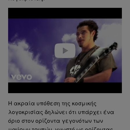
P
l
a
y
v
i
d
e
o
Η ακραία υπόθεση της κοσμικής
λογοκρισίας δηλώνει ότι υπάρχει ένα
όριο στον ορίζοντα γεγονότων των
μαύρων τρυπών, γνωστό ως ορίζοντας