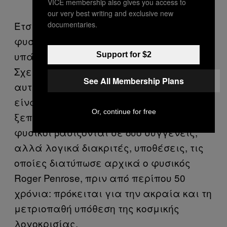
VICE membership also gives you access to
our very best writing and exclusive new
Έτσι, προκύπτει ένα πρόβλημα για τους
documentaries.
φυσικούς: Οι μοναδικότητες πρέπει να
υπάρχουν, ως συνέπεια της Θεωρίας της
Support for $2
Σχετικότητας, αλλά η παρατήρηση
See All Membership Plans
αυτών των μοναδικοτήτων φαίνεται να
είναι αδύνατη. Προκειμένου να
Or, continue for free
ξεπεράσουν αυτήν την αντίφαση, οι
φυσικοί βασίζονται σε δύο συγγενείς,
αλλά λογικά διακριτές, υποθέσεις, τις
οποίες διατύπωσε αρχικά ο φυσικός
Roger Penrose, πριν από περίπου 50
χρόνια: πρόκειται για την ακραία και τη
μετριοπαθή υπόθεση της κοσμικής
λογοκρισίας.