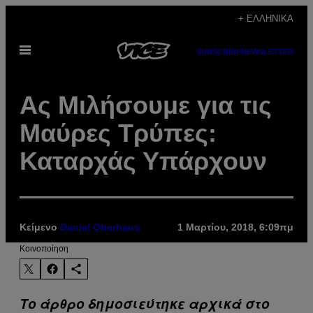
Μετάβαση
+ ΕΛΛΗΝΙΚΆ
στο
Ανοίξτε
περιεχόμενο
SUBSCRIBE
NEWSLETTER
το
μενού
Ας Μιλήσουμε για τις
Μαύρες Τρύπες:
Καταρχάς Υπάρχουν
Κείμενο
Daniel Oberhaus
1 Μαρτίου, 2018, 6:09πμ
Kοινοποίηση
Το άρθρο δημοσιεύτηκε αρχικά στο