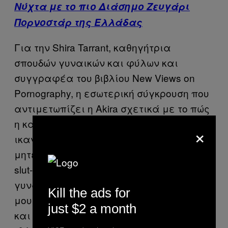
Νύχτα με το πιο Διάσημο Ζευγάρι
Πορνοστάρ της Ελλάδας
Για την Shira Tarrant, καθηγήτρια
σπουδών γυναικών και φύλων και
συγγραφέα του βιβλίου New Views on
Pornography, η εσωτερική σύγκρουση που
αντιμετωπίζει η Akira σχετικά με το πώς
η καριέρα της μπορεί να επηρεάσει την
×
ικανότητά της να γίνει μια καλή
μητέρα, έχει να κάνει με το περίφημο
slut-shaming που αντιμετωπίζουν όλες οι
γυναίκες. «Είναι μια μορφή bullying»,
Kill the ads for
μου λέει η Tarrant. «Ξεκινά από νωρίς
just $2 a month
και τελικά εσωτερικεύουμε αυτές τις