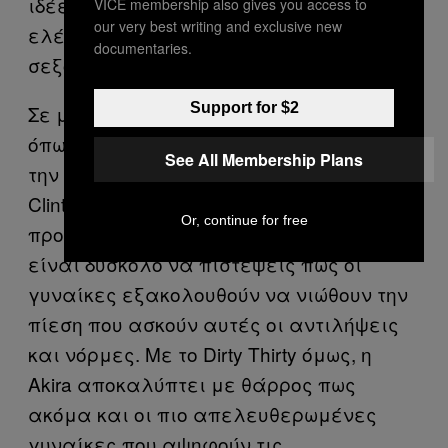
ιδέες. Είναι μια μορφή κοινωνικού
VICE membership also gives you access to
our very best writing and exclusive new
ελέγχου πάνω στα σώματα και την
documentaries.
σεξουαλικότητα των γυναικών».
Support for $2
Σε μια εποχή όπου αστέρες της ποπ
όπως η Beyonce ξεστομίζουν περήφανα
See All Membership Plans
την λέξη «φεμινίστρια» και η Hillary
Clinton έφτασε τόσο κοντά στην
Or, continue for free
προεδρία των Ηνωμένων Πολιτειών,
είναι δύσκολο να πιστέψεις πως οι
γυναίκες εξακολουθούν να νιώθουν την
πίεση που ασκούν αυτές οι αντιλήψεις
και νόρμες. Με το Dirty Thirty όμως, η
Akira αποκαλύπτει με θάρρος πως
ακόμα και οι πιο απελευθερωμένες
γυναίκες που αψηφούν τις