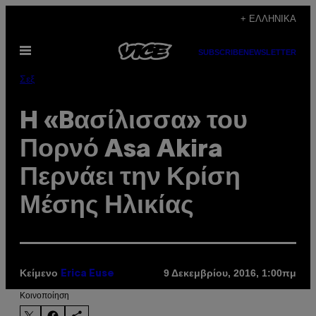
Μετάβαση
+ ΕΛΛΗΝΙΚΆ
στο
Ανοίξτε
περιεχόμενο
SUBSCRIBE
NEWSLETTER
το
μενού
Σεξ
H «Bασίλισσα» του
Πορνό Asa Akira
Περνάει την Κρίση
Μέσης Ηλικίας
Κείμενο
9 Δεκεμβρίου, 2016, 1:00πμ
Erica Euse
Kοινοποίηση