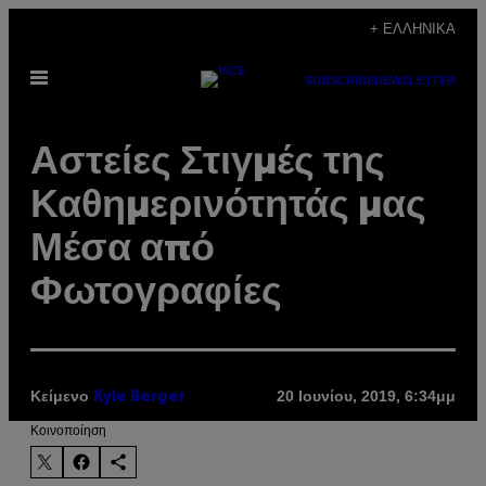
Μετάβαση
+ ΕΛΛΗΝΙΚΆ
στο
Ανοίξτε
περιεχόμενο
SUBSCRIBE
NEWSLETTER
το
μενού
Αστείες Στιγμές της
Καθημερινότητάς μας
Μέσα από
Φωτογραφίες
Κείμενο
20 Ιουνίου, 2019, 6:34μμ
Kyle Berger
Kοινοποίηση