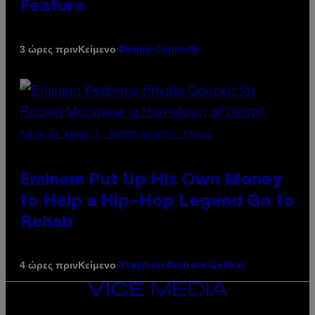
Feature
Κείμενο
3 ώρες πριν
Denny Connolly
PHOTO BY AARON J. THORNTON/GETTY IMAGES
Eminem Put Up His Own Money
to Help a Hip-Hop Legend Go to
Rehab
Κείμενο
4 ώρες πριν
Stephen Andrew Galiher
VICE
MEDIA
INSTAGRAM
TIKTOK
YOUTUBE