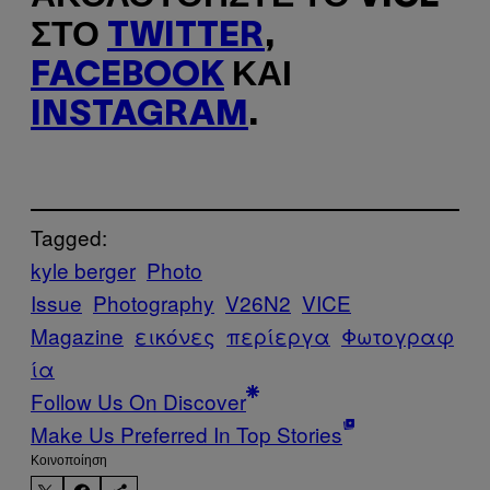
ΣΤΟ
TWITTER
,
FACEBOOK
ΚΑΙ
INSTAGRAM
.
Tagged:
kyle berger
Photo
Issue
Photography
V26N2
VICE
Magazine
εικόνες
περίεργα
Φωτογραφ
ία
Follow Us On Discover
Make Us Preferred In Top Stories
Kοινοποίηση