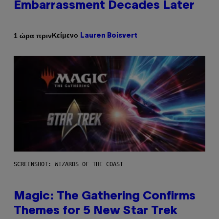
Embarrassment Decades Later
Κείμενο
1 ώρα πριν
Lauren Boisvert
SCREENSHOT: WIZARDS OF THE COAST
Magic: The Gathering Confirms
Themes for 5 New Star Trek