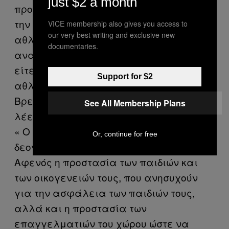
just $2 a month
προστασία των παιδιών από την βία και
την θυματοποίηση στον χώρο του
VICE membership also gives you access to
our very best writing and exclusive new
αθλητισμού. Κώδικες που έχουν
documentaries.
αναπτυχθεί είτε ως νομοθετικό πλαίσιο
είτε πρωτοβουλιακά από τα ίδια τα
Support for $2
αθλητικά σωματεία σε χώρες όπως η Μ.
Βρετανία, η Ελβετία, η Δανία κ.ο.κ», μου
See All Membership Plans
λέει ο κύριος Νικολαΐδης και προσθέτει:
« Ο στόχος της εφαρμογής αυτών των
Or, continue for free
δεοντολογικών μηχανισμών είναι διττός.
Αφενός η προστασία των παιδιών και
των οικογενειών τους, που ανησυχούν
για την ασφάλεια των παιδιών τους,
αλλά και η προστασία των
επαγγελματιών του χώρου ώστε να