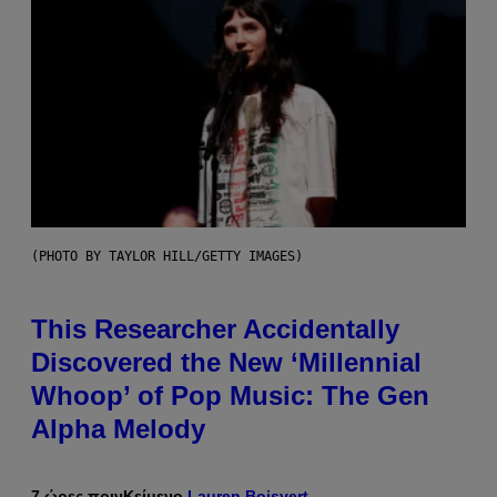
(PHOTO BY TAYLOR HILL/GETTY IMAGES)
This Researcher Accidentally
Discovered the New ‘Millennial
Whoop’ of Pop Music: The Gen
Alpha Melody
7 ώρες πριν
Κείμενο
Lauren Boisvert