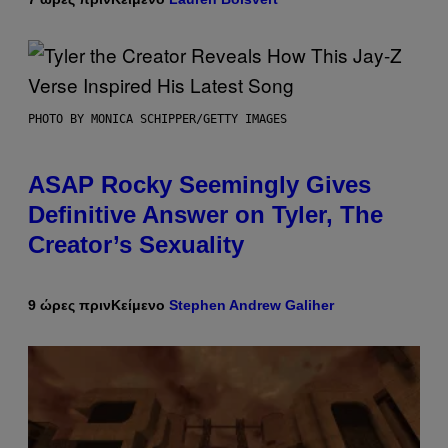
PHOTO BY MONICA SCHIPPER/GETTY IMAGES
ASAP Rocky Seemingly Gives
Definitive Answer on Tyler, The
Creator’s Sexuality
9 ώρες πριν
Κείμενο
Stephen Andrew Galiher