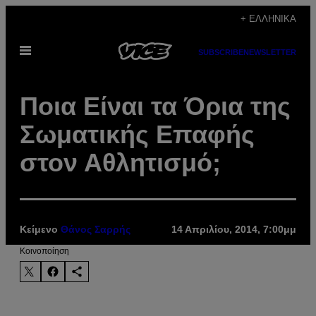
Μετάβαση
+ ΕΛΛΗΝΙΚΆ
στο
Ανοίξτε
περιεχόμενο
SUBSCRIBE
NEWSLETTER
το
μενού
Ποια Είναι τα Όρια της
Σωματικής Επαφής
στον Αθλητισμό;
Κείμενο
Θάνος Σαρρής
14 Απριλίου, 2014, 7:00μμ
Kοινοποίηση