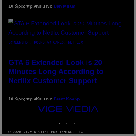
10 ώρες πριν
Κείμενο
Dan Milam
SCREENSHOT: ROCKSTAR GAMES, NETFLIX
GTA 6 Extended Look is 20
Minutes Long According to
Netflix Customer Support
10 ώρες πριν
Κείμενο
Brent Koepp
VICE
MEDIA
INSTAGRAM
TIKTOK
YOUTUBE
© 2026 VICE DIGITAL PUBLISHING, LLC