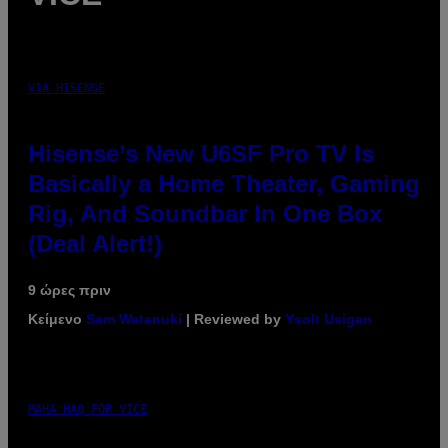
VIA HISENSE
Hisense’s New U6SF Pro TV Is
Basically a Home Theater, Gaming
Rig, And Soundbar In One Box
(Deal Alert!)
9 ώρες πριν
Κείμενο
Sam Watanuki
| Reviewed by
Ysolt Usigan
MAHA HAQ FOR VICE