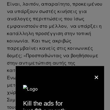
Είναι, λοιπόν, απαραίτητο, προκειμένου
να υπάρξουν σωστές κινήσεις για
ανάλογες περιπτώσεις που ίσως
εμφανιστούν στο μέλλον, να υπάρξει η
κατάλληλη προσέγγιση στην τοπική
κοινωνία. Και πως ακριβώς
παρεμβαίνει κανείς στις κοινωνικές
δομές; «Προσπαθώντας να βοηθήσουμε
στην αντιμετώπιση αυτής της
κατάστασης σε συνεργασία με την
×
Ένωση Γυμναστών του Νομού Ρεθύμνης,
μεταφέραμε εμπειρία από άλλες
χώρες και τις αντίστοιχες Μονάδες του
Συμβουλίου της Ευρώπης αναφορικά με
Kill the ads for
τους Κώδικες Δεοντολογίας για την