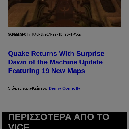
SCREENSHOT: MACHINEGAMES/ID SOFTWARE
Quake Returns With Surprise
Dawn of the Machine Update
Featuring 19 New Maps
9 ώρες πριν
Κείμενο
Denny Connolly
ΠΕΡΙΣΣΌΤΕΡΑ ΑΠΌ ΤΟ
VICE