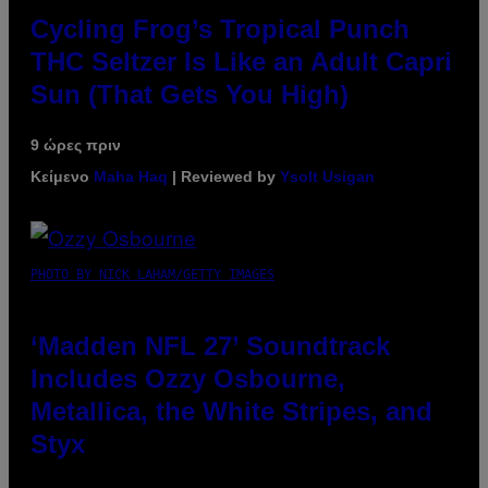
Cycling Frog’s Tropical Punch
THC Seltzer Is Like an Adult Capri
Sun (That Gets You High)
9 ώρες πριν
Κείμενο
Maha Haq
| Reviewed by
Ysolt Usigan
PHOTO BY NICK LAHAM/GETTY IMAGES
‘Madden NFL 27’ Soundtrack
Includes Ozzy Osbourne,
Metallica, the White Stripes, and
Styx