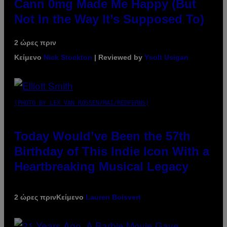
Cann 0mg Made Me Happy (But
Not In the Way It’s Supposed To)
2 ώρες πριν
Κείμενο
Nick Stockton
| Reviewed by
Ysolt Usigan
(PHOTO BY LEX VAN ROSSEN/MAI/REDFERNS)
Today Would’ve Been the 57th
Birthday of This Indie Icon With a
Heartbreaking Musical Legacy
2 ώρες πριν
Κείμενο
Lauren Boisvert