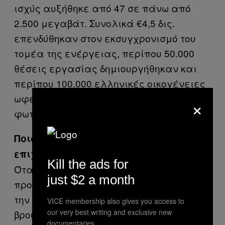
ισχύς αυξήθηκε από 47 σε πάνω από
2.500 μεγαβάτ. Συνολικά €4,5 δις.
επενδύθηκαν στον εκσυγχρονισμό του
τομέα της ενέργειας, περίπου 50.000
θέσεις εργασίας δημιουργήθηκαν και
περίπου 100.000 ελληνικές οικογένειες
ωφελήθηκαν από την τεχνολογία των
×
φωτοβολταϊκών στην χώρα μας.
Ποιος θα τα φτιάξει και ποιος θα τα
επιχορηγήσει;
Kill the ads for
Όταν έχουμε τα χρήματα θα πάρουμε
just $2 a month
προσφορές από εταιρείες επιλέγοντας
την καλύτερη. Βασικός στόχος είναι να
VICE membership also gives you access to
our very best writing and exclusive new
βρούμε χορηγούς και δωρητές.
documentaries.