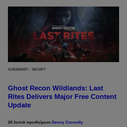
SCREENSHOT: UBISOFT
Ghost Recon Wildlands: Last
Rites Delivers Major Free Content
Update
20 λεπτά πριν
Κείμενο
Denny Connolly