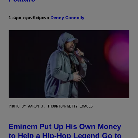
1 ώρα πριν
Κείμενο
Denny Connolly
PHOTO BY AARON J. THORNTON/GETTY IMAGES
Eminem Put Up His Own Money
to Help a Hip-Hop Legend Go to