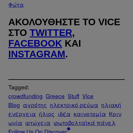
Φώτα
ΑΚΟΛΟΥΘΉΣΤΕ ΤΟ VICE
ΣΤΟ
TWITTER
,
FACEBOOK
ΚΑΙ
INSTAGRAM
.
Tagged:
crowdfunding
Greece
Stuff
Vice
Blog
αγρότης
ηλεκτρικό ρεύμα
ηλιακή
ενέργεια
ήλιος
ιδέα
καινοτομία
Κοιν
ωνία
φτώχεια
φωτοβολταϊκά πάνελ
Follow Us On Discover