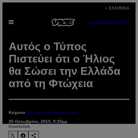
Μετάβαση
+ ΕΛΛΗΝΙΚΆ
στο
Ανοίξτε
περιεχόμενο
SUBSCRIBE
NEWSLETTER
το
μενού
Αυτός ο Τύπος
Πιστεύει ότι ο Ήλιος
θα Σώσει την Ελλάδα
από τη Φτώχεια
Κείμενο
Μελπομένη Μαραγκίδου
25 Οκτωβρίου, 2015, 9:25μμ
Kοινοποίηση