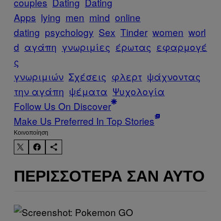
couples
Dating
Dating
Apps
lying
men
mind
online
dating
psychology
Sex
Tinder
women
worl
d
αγάπη
γνωριμίες
έρωτας
εφαρμογέ
ς
γνωριμιών
Σχέσεις
φλερτ
ψάχνοντας
την αγάπη
ψέματα
Ψυχολογία
Follow Us On Discover
Make Us Preferred In Top Stories
Kοινοποίηση
ΠΕΡΙΣΣΌΤΕΡΑ ΣΑΝ ΑΥΤΌ