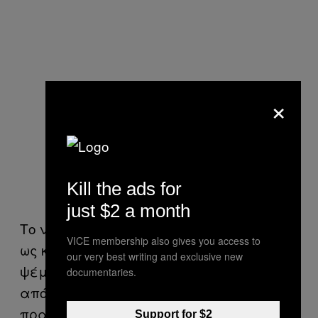
×
Kill the ads for
just $2 a month
Το να λες ψέματα, για να εμφανιστείς
VICE membership also gives you access to
ως καλό ταίρι για κάποιον ή να πεις
our very best writing and exclusive new
ψέματα για το πού βρίσκεσαι, είναι μια
documentaries.
απόλυτα λογική συμπεριφορά. Στην
πραγματικότητα, οι περισσότεροι
το
Support for $2