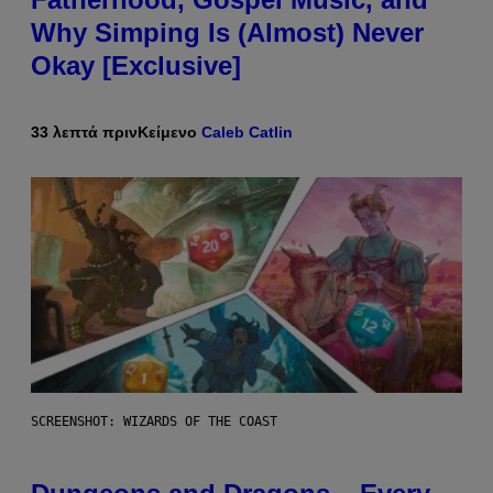
Why Simping Is (Almost) Never
Okay [Exclusive]
33 λεπτά πριν
Κείμενο
Caleb Catlin
SCREENSHOT: WIZARDS OF THE COAST