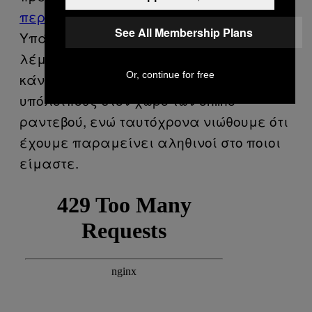
περιμένουν αυτό
στο Διαδίκτυο.
See All Membership Plans
Υπάρχει επίσης ένα πλεονέκτημα, όταν
λέμε
μικρά ψέματα
: Μπορεί να μας
Or, continue for free
κάνουν να ξεχωρίσουμε από τους
υπόλοιπους στον χώρο των online
ραντεβού, ενώ ταυτόχρονα νιώθουμε ότι
έχουμε παραμείνει αληθινοί στο ποιοι
είμαστε.