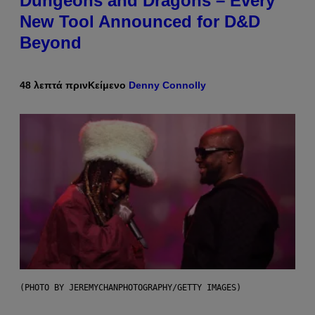
Dungeons and Dragons – Every
New Tool Announced for D&D
Beyond
48 λεπτά πριν
Κείμενο
Denny Connolly
(PHOTO BY JEREMYCHANPHOTOGRAPHY/GETTY IMAGES)