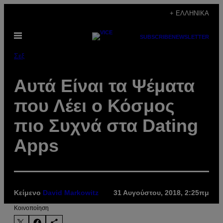
Μετάβαση
+ ΕΛΛΗΝΙΚΆ
στο
Ανοίξτε
περιεχόμενο
SUBSCRIBE
NEWSLETTER
το
μενού
Σεξ
Αυτά Είναι τα Ψέματα
που Λέει ο Κόσμος
πιο Συχνά στα Dating
Apps
Κείμενο
David Markowitz
31 Αυγούστου, 2018, 2:25πμ
Kοινοποίηση