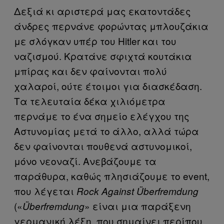
Δεξιά κι αριστερά μας εκατοντάδες
άνδρες περνάνε φορώντας μπλουζάκια
με σλόγκαν υπέρ του Hitler και του
ναζισμού. Κρατάνε σφιχτά κουτάκια
μπίρας και δεν φαίνονται πολύ
χαλαροί, ούτε έτοιμοι για διασκέδαση.
Τα τελευταία δέκα χιλιόμετρα
περνάμε το ένα σημείο ελέγχου της
Αστυνομίας μετά το άλλο, αλλά τώρα
δεν φαίνονται πουθενά αστυνομικοί,
μόνο νεοναζί. Ανεβάζουμε τα
παράθυρα, καθώς πλησιάζουμε το event,
που λέγεται
Rock
Against
Ü
berfremdung
(«
» είναι μια παράξενη
Ü
berfremdung
γερμανική λέξη, που σημαίνει περίπου