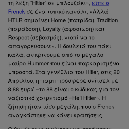
τη λέξη “Hitler” σε μπλουζάκι»,
είπε ο
Frenck
σε ένα τοπικό κανάλι, «Αλλά
HTLR σημαίνει Home (πατρίδα), Tradition
(παράδοση), Loyalty (αφοσίωση) και
Respect (σεβασμός), γιατί να το
απαγορεύσουν;». Η δουλειά του πάει
καλά, αν κρίνουμε από το μεγάλο
μαύρο Hummer που είναι παρκαρισμένο
μπροστά. Στα γενέθλια του Hitler, στις 20
Απριλίου, η παμπ πρόσφερε σνίτσελ με
8,88 ευρώ –το 88 είναι ο κώδικας για τον
ναζιστικό χαιρετισμό «Heil Hitler». Η
ζήτηση ήταν τόσο μεγάλη, που ο Frenck
αναγκάστηκε να κάνει κρατήσεις.
Ο θυμός τους φαίνεται να στρέφεται