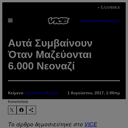
Μετάβαση
+ ΕΛΛΗΝΙΚΆ
στο
Ανοίξτε
περιεχόμενο
SUBSCRIBE
NEWSLETTER
το
μενού
Αυτά Συμβαίνουν
Όταν Μαζεύονται
6.000 Νεοναζί
Κείμενο
Johannes Musial
1 Αυγούστου, 2017, 1:00πμ
Kοινοποίηση
Το άρθρο δημοσιεύτηκε στο
VICE