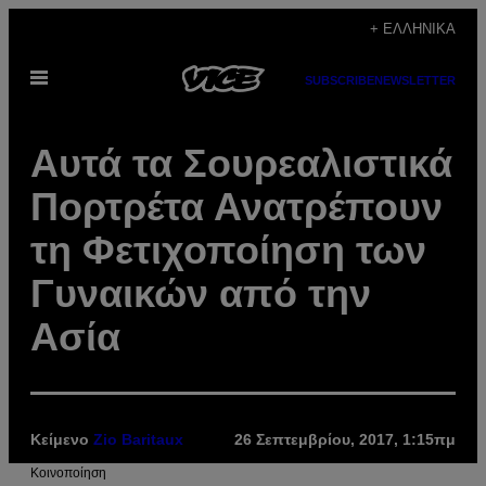
Μετάβαση
+ ΕΛΛΗΝΙΚΆ
στο
Ανοίξτε
περιεχόμενο
SUBSCRIBE
NEWSLETTER
το
μενού
Aυτά τα Σουρεαλιστικά
Πορτρέτα Ανατρέπουν
τη Φετιχοποίηση των
Γυναικών από την
Ασία
Κείμενο
Zio Baritaux
26 Σεπτεμβρίου, 2017, 1:15πμ
Kοινοποίηση