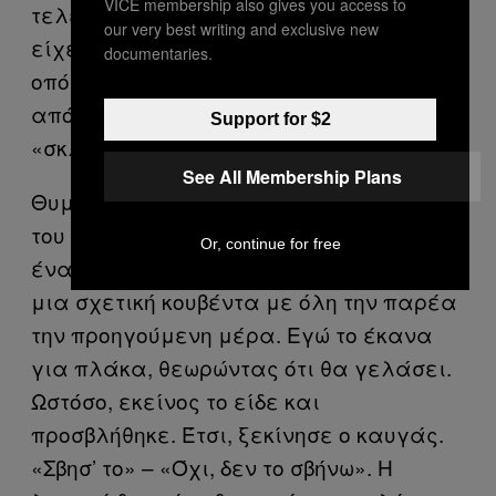
VICE membership also gives you access to
τελευταίες τάξεις του δημοτικού. Αυτός
our very best writing and exclusive new
είχε μείνει δύο χρονιές στην ίδια τάξη,
documentaries.
οπότε ήταν μεγαλύτερος και γενικά,
από τη φύση του, ογκώδης και
Support for $2
«σκληρός».
See All Membership Plans
Θυμάμαι ότι είχα «ταγκάρει» το όνομά
του σε έναν τοίχο στο σχολείο, κάτω από
Or, continue for free
ένα σεξιστικό σύμβολο, επειδή είχαμε
μια σχετική κουβέντα με όλη την παρέα
την προηγούμενη μέρα. Εγώ το έκανα
για πλάκα, θεωρώντας ότι θα γελάσει.
Ωστόσο, εκείνος το είδε και
προσβλήθηκε. Έτσι, ξεκίνησε ο καυγάς.
«Σβησ’ το» – «Όχι, δεν το σβήνω». Η