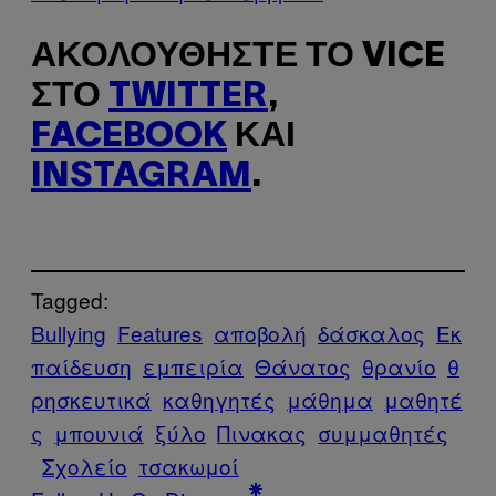
ΑΚΟΛΟΥΘΉΣΤΕ ΤΟ VICE
ΣΤΟ
TWITTER
,
FACEBOOK
ΚΑΙ
INSTAGRAM
.
Tagged:
Bullying
Features
αποβολή
δάσκαλος
Εκ
παίδευση
εμπειρία
Θάνατος
θρανίο
θ
ρησκευτικά
καθηγητές
μάθημα
μαθητέ
ς
μπουνιά
ξύλο
Πινακας
συμμαθητές
Σχολείο
τσακωμοί