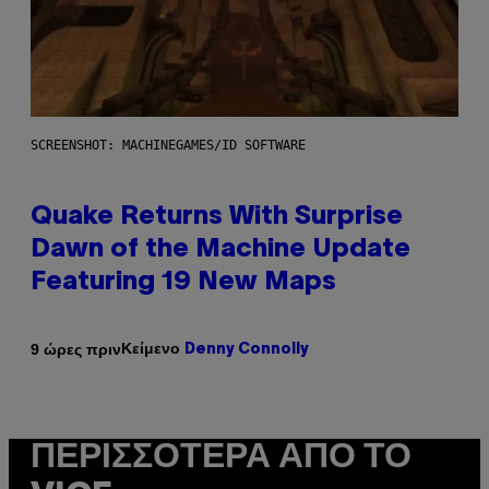
SCREENSHOT: MACHINEGAMES/ID SOFTWARE
Quake Returns With Surprise
Dawn of the Machine Update
Featuring 19 New Maps
Κείμενο
9 ώρες πριν
Denny Connolly
ΠΕΡΙΣΣΌΤΕΡΑ ΑΠΌ ΤΟ