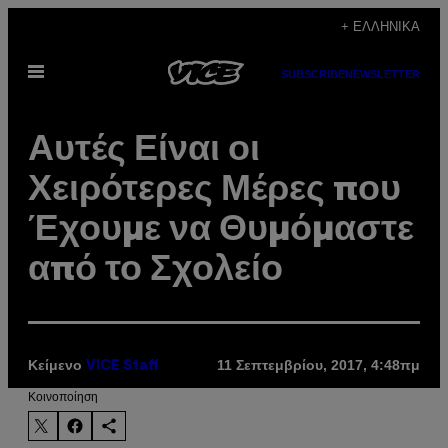
Μετάβαση
+ ΕΛΛΗΝΙΚΆ
στο
Ανοίξτε
περιεχόμενο
SUBSCRIBE
NEWSLETTER
το
μενού
Αυτές Είναι οι
Χειρότερες Μέρες που
Έχουμε να Θυμόμαστε
από το Σχολείο
Κείμενο
11 Σεπτεμβρίου, 2017, 4:48πμ
VICE Staff
Kοινοποίηση