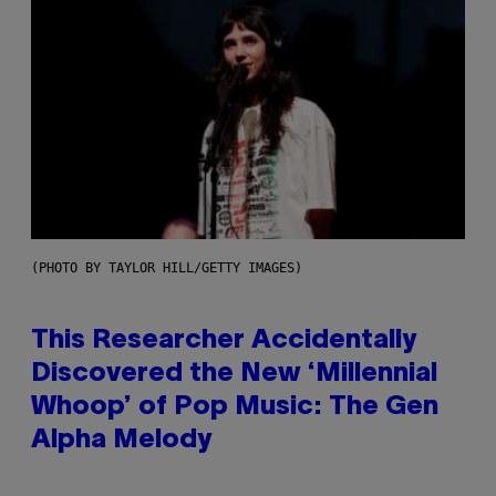
(PHOTO BY TAYLOR HILL/GETTY IMAGES)
This Researcher Accidentally
Discovered the New ‘Millennial
Whoop’ of Pop Music: The Gen
Alpha Melody