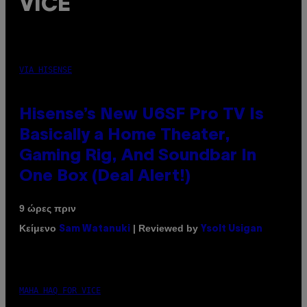
VICE
VIA HISENSE
Hisense’s New U6SF Pro TV Is
Basically a Home Theater,
Gaming Rig, And Soundbar In
One Box (Deal Alert!)
9 ώρες πριν
Κείμενο
| Reviewed by
Sam Watanuki
Ysolt Usigan
MAHA HAQ FOR VICE