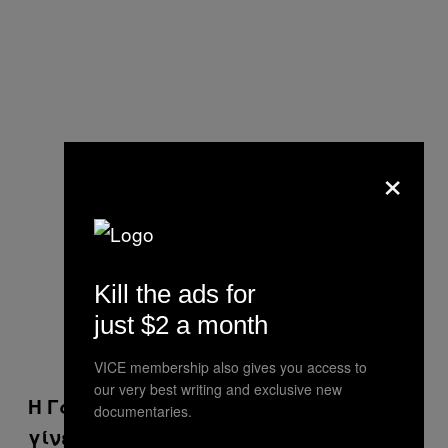
×
Kill the ads for
just $2 a month
VICE membership also gives you access to
our very best writing and exclusive new
Η Γαλλία από τον Ιανουάριο του 2015
documentaries.
γίνεται στόχος τέτοιων επιθέσεων.