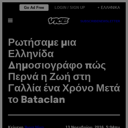
Μετάβαση
Go Ad Free
LOGIN / SIGN UP
+ ΕΛΛΗΝΙΚΆ
στο
Ανοίξτε
περιεχόμενο
SUBSCRIBE
NEWSLETTER
το
μενού
Ρωτήσαμε μια
Ελληνίδα
Δημοσιογράφο πώς
Περνά η Ζωή στη
Γαλλία ένα Χρόνο Μετά
το Bataclan
Κείμενο
13 Νοεμβρίου, 2016, 5:04πμ
Άννα Νίνη