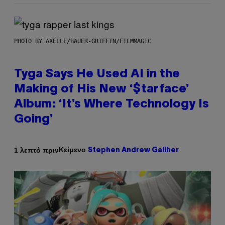
PHOTO BY AXELLE/BAUER-GRIFFIN/FILMMAGIC
Tyga Says He Used AI in the
Making of His New ‘$tarface’
Album: ‘It’s Where Technology Is
Going’
Κείμενο
1 λεπτό πριν
Stephen Andrew Galiher