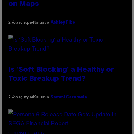
on Maps
Κείμενο
2 ώρες πριν
Ashley Fike
Is ‘Soft Blocking’ a Healthy or
Toxic Breakup Trend?
Κείμενο
2 ώρες πριν
Sammi Caramela
SCREENSHOT: ATLUS