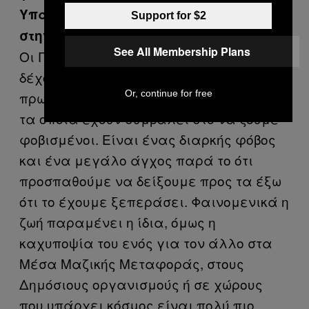
Υπάρχει το συναίσθημα του φόβου
Support for $2
στην κοινωνία;
See All Membership Plans
Οι Γάλλοι από τον Ιανουάριο του 2015
δέχονται μια σειρά από αιματηρά
Or, continue for free
πρωτοφανή τρομοκρατικά χτυπήματα,
τα οποία έχουν συμβάλει στο να ζούμε
φοβισμένοι. Είναι ένας διαρκής φόβος
και ένα μεγάλο άγχος παρά το ότι
προσπαθούμε να δείξουμε προς τα έξω
ότι το έχουμε ξεπεράσει. Φαινομενικά η
ζωή παραμένει η ίδια, όμως η
καχυποψία του ενός για τον άλλο στα
Μέσα Μαζικής Μεταφοράς, στους
Δημόσιους οργανισμούς ή σε χώρους
που υπάρχει κόσμος είναι πολύ πιο