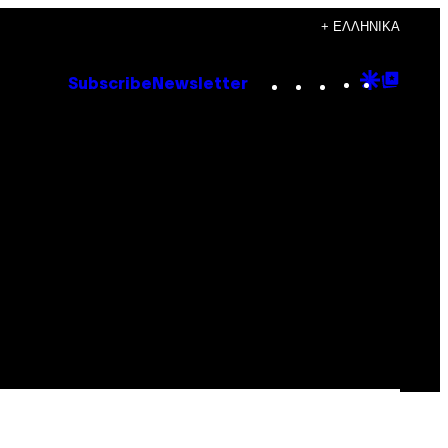
+ ΕΛΛΗΝΙΚΆ
Instagram
TikTok
YouTube
Google
Goog
Subscribe
Newsletter
Discove
Top
Posts