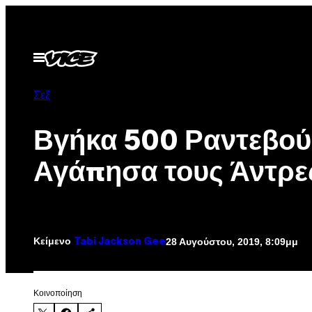
Μετάβαση
στο
περιεχόμενο
Ανοίξτε
το
μενού
Σεξ
Βγήκα 500 Ραντεβού
Αγάπησα τους Άντρε
Κείμενο
28 Αυγούστου, 2019, 8:09μμ
Tabi Jackson Gee
Kοινοποίηση