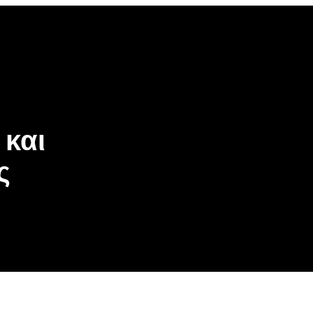
 και
ς