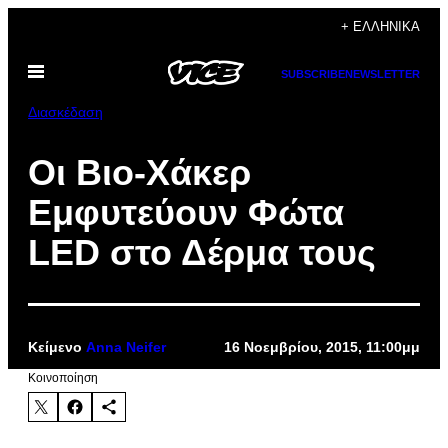
Μετάβαση
+ ΕΛΛΗΝΙΚΆ
στο
Ανοίξτε
περιεχόμενο
SUBSCRIBE
NEWSLETTER
το
μενού
Διασκέδαση
Oι Βιο-Χάκερ
Εμφυτεύουν Φώτα
LED στο Δέρμα τους
Κείμενο
Anna Neifer
16 Νοεμβρίου, 2015, 11:00μμ
Kοινοποίηση