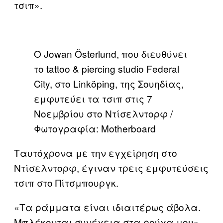
τσιπ».
Ο Jowan Österlund, που διευθύνει
το tattoo & piercing studio Federal
City, στο Linköping, της Σουηδίας,
εμφυτεύει τα τσιπ στις 7
Νοεμβρίου στο Ντίσελντορφ /
Φωτογραφία: Motherboard
Ταυτόχρονα με την εγχείρηση στο
Ντίσελντορφ, έγιναν τρεις εμφυτεύσεις
τσιπ στο Πίτσμπουργκ.
«Τα ράμματα είναι ιδιαιτέρως άβολα.
Μπλέκονται συνέχεια στα ρούχα μου»,