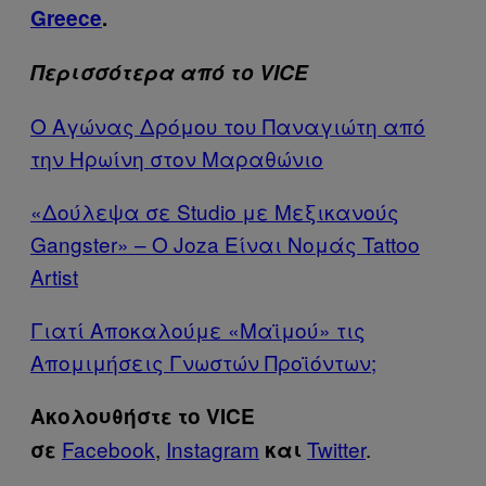
Greece
.
Περισσότερα από το VICE
Ο Αγώνας Δρόμου του Παναγιώτη από
την Ηρωίνη στον Μαραθώνιο
«Δούλεψα σε Studio με Μεξικανούς
Gangster» – Ο Joza Είναι Νομάς Tattoo
Artist
Γιατί Αποκαλούμε «Μαϊμού» τις
Απομιμήσεις Γνωστών Προϊόντων;
Ακολουθήστε το VICE
Facebook
,
Instagram
Twitter
.
σε
και