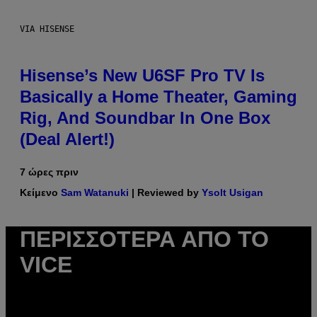
VIA HISENSE
Hisense’s New U6SF Pro TV Is
Basically a Home Theater, Gaming
Rig, And Soundbar In One Box
(Deal Alert!)
7 ώρες πριν
Κείμενο
Sam Watanuki
| Reviewed by
Ysolt Usigan
ΠΕΡΙΣΣΌΤΕΡΑ ΑΠΌ ΤΟ
VICE