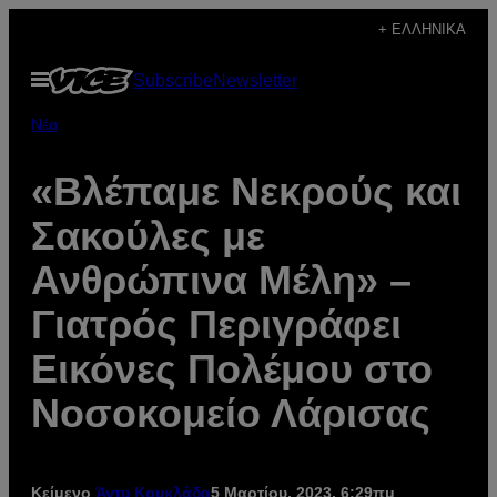
Μετάβαση
+ ΕΛΛΗΝΙΚΆ
στο
Ανοίξτε
Subscribe
Newsletter
περιεχόμενο
το
μενού
Νέα
«Βλέπαμε Νεκρούς και
Σακούλες με
Ανθρώπινα Μέλη» –
Γιατρός Περιγράφει
Εικόνες Πολέμου στο
Νοσοκομείο Λάρισας
Κείμενο
Άντυ Κουκλάδα
5 Μαρτίου, 2023, 6:29πμ