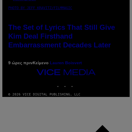
PHOTO BY JEFF KRAVITZ/FILMMAGIC
The Set of Lyrics That Still Give
Kim Deal Firsthand
Embarrassment Decades Later
9 ώρες πριν
Κείμενο
Lauren Boisvert
VICE
MEDIA
INSTAGRAM
TIKTOK
YOUTUBE
© 2026 VICE DIGITAL PUBLISHING, LLC