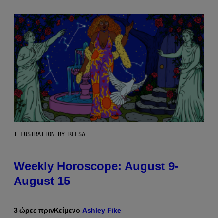
ILLUSTRATION BY REESA
Weekly Horoscope: August 9-
August 15
3 ώρες πριν
Κείμενο
Ashley Fike