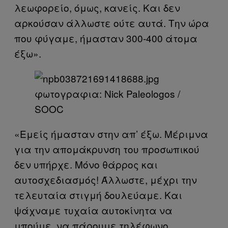
λεωφορείο, όμως, κανείς. Και δεν
αρκούσαν άλλωστε ούτε αυτά. Την ώρα
που φύγαμε, ήμασταν 300-400 άτομα
έξω».
φωτογραφια: Nick Paleologos /
SOOC​
«Εμείς ήμασταν στην απ’ έξω. Μέριμνα
για την απομάκρυνση του προσωπικού
δεν υπήρχε. Μόνο θάρρος και
αυτοσχεδιασμός! Άλλωστε, μέχρι την
τελευταία στιγμή δουλεύαμε. Και
ψάχναμε τυχαία αυτοκίνητα να
μπούμε, να πάρουμε τηλέφωνο