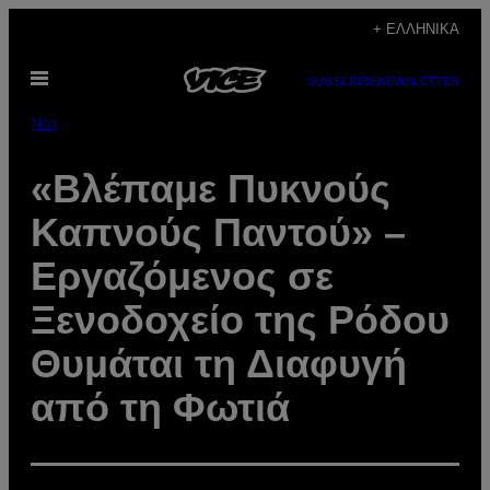
Μετάβαση
+ ΕΛΛΗΝΙΚΆ
στο
Ανοίξτε
περιεχόμενο
SUBSCRIBE
NEWSLETTER
το
μενού
Νέα
«Βλέπαμε Πυκνούς
Καπνούς Παντού» –
Εργαζόμενος σε
Ξενοδοχείο της Ρόδου
Θυμάται τη Διαφυγή
από τη Φωτιά