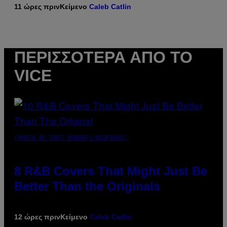
11 ώρες πριν
Κείμενο
Caleb Catlin
ΠΕΡΙΣΣΌΤΕΡΑ ΑΠΌ ΤΟ
VICE
(PHOTO BY EBET ROBERTS/REDFERNS)
8 R&B Covers That Might Just Be
Better Than the Originals
12 ώρες πριν
Κείμενο
Caleb Catlin