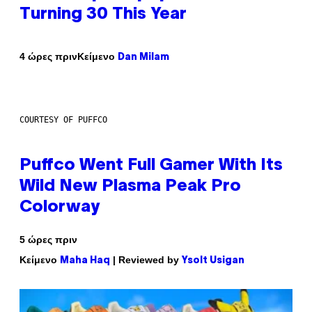
Turning 30 This Year
Κείμενο
4 ώρες πριν
Dan Milam
COURTESY OF PUFFCO
Puffco Went Full Gamer With Its
Wild New Plasma Peak Pro
Colorway
5 ώρες πριν
Κείμενο
| Reviewed by
Maha Haq
Ysolt Usigan