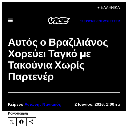
Μετάβαση
+ ΕΛΛΗΝΙΚΆ
στο
Ανοίξτε
περιεχόμενο
SUBSCRIBE
NEWSLETTER
το
μενού
Αυτός ο Βραζιλιάνος
Χορεύει Ταγκό με
Τακούνια Χωρίς
Παρτενέρ
Κείμενο
2 Ιουνίου, 2016, 1:00πμ
Αντώνης Ντινιακός
Kοινοποίηση