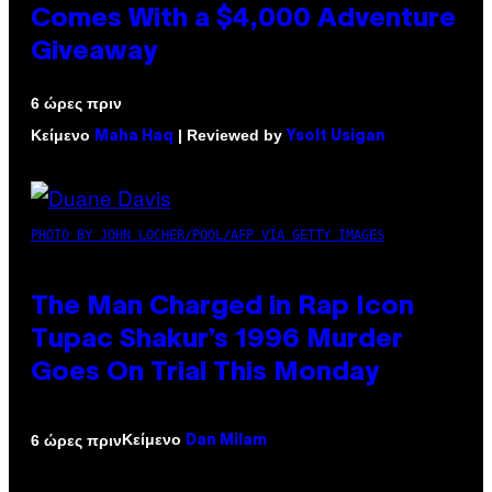
Comes With a $4,000 Adventure
Giveaway
6 ώρες πριν
Κείμενο
| Reviewed by
Maha Haq
Ysolt Usigan
PHOTO BY JOHN LOCHER/POOL/AFP VIA GETTY IMAGES
The Man Charged in Rap Icon
Tupac Shakur’s 1996 Murder
Goes On Trial This Monday
Κείμενο
6 ώρες πριν
Dan Milam