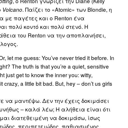
, ο Renton γνωρίζει την Diane (Kelly
otting
ο
. Παίζει το «Atomic» των Blondie, η
Volcano
α με παγέτες και ο Renton ένα
αι πολύ κοντό και πολύ στενό. Η
άθεια του Renton να την αποπλανήσει,
όλογος.
, let me guess: You’ve never tried it before. In
ght? The truth is that you’re a quiet, sensitive
ht just get to know the inner you: witty,
t crazy, a little bit bad. But, hey – don’t us girls
σε να μαντέψω. Δεν την έχεις δοκιμάσει
υνήθως – καλά λέω; Η αλήθεια είναι ότι
ίμαι διατεθειμένη να δοκιμάσω, ίσως
τώδης, περιπετειώδης, παθιασμένος,