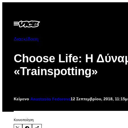
Μετάβαση
στο
περιεχόμενο
Ανοίξτε
το
μενού
Διασκέδαση
Choose Life: Η Δύνα
«Trainspotting​»
Κείμενο
Anastasiia Fedorova
12 Σεπτεμβρίου, 2018, 11:15
Kοινοποίηση