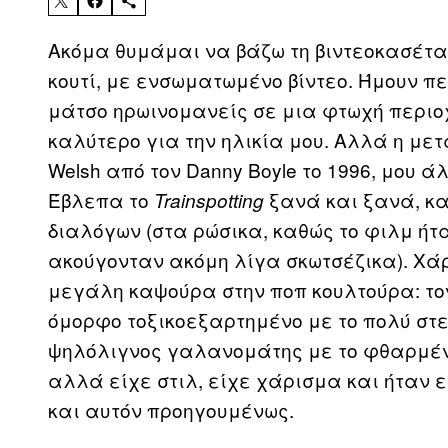
Ακόμα θυμάμαι να βάζω τη βιντεοκασέτα
κουτί, με ενσωματωμένο βίντεο. Ήμουν πε
μάτσο ηρωινομανείς σε μια φτωχή περιοχ
καλύτερο για την ηλικία μου. Αλλά η μετ
Welsh από τον Danny Boyle το 1996, μου 
Έβλεπα το
ξανά και ξανά, κα
Trainspotting
διαλόγων (στα ρώσικα, καθώς το φιλμ ή
ακούγονταν ακόμη λίγα σκωτσέζικα). Χά
μεγάλη καψούρα στην ποπ κουλτούρα: τον 
όμορφο τοξικοεξαρτημένο με το πολύ στε
ψηλόλιγνος γαλανομάτης με το φθαρμέν
αλλά είχε στιλ, είχε χάρισμα και ήταν 
και αυτόν προηγουμένως.