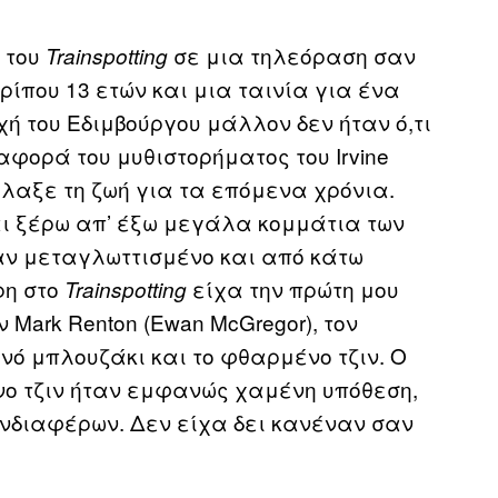
 του
σε μια τηλεόραση σαν
Trainspotting
ρίπου 13 ετών και μια ταινία για ένα
ή του Εδιμβούργου μάλλον δεν ήταν ό,τι
αφορά του μυθιστορήματος του Irvine
άλλαξε τη ζωή για τα επόμενα χρόνια.
ι ξέρω απ’ έξω μεγάλα κομμάτια των
ταν μεταγλωττισμένο και από κάτω
ρη στο
είχα την πρώτη μου
Trainspotting
Mark Renton (Ewan McGregor), τον
νό μπλουζάκι και το φθαρμένο τζιν. Ο
ο τζιν ήταν εμφανώς χαμένη υπόθεση,
ενδιαφέρων. Δεν είχα δει κανέναν σαν