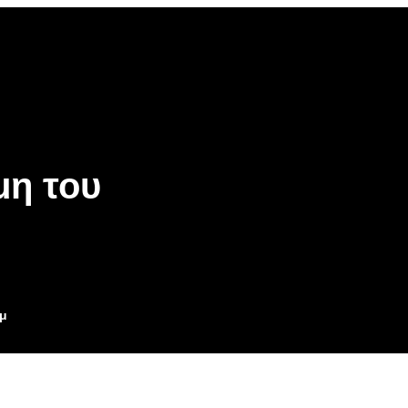
μη του
μμ