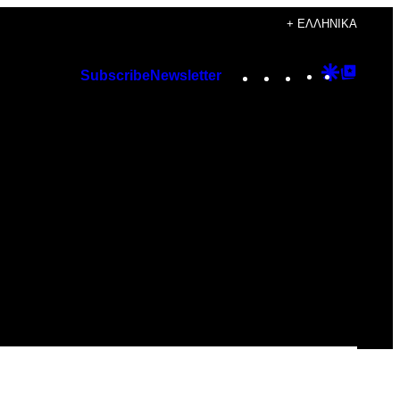
+ ΕΛΛΗΝΙΚΆ
Instagram
TikTok
YouTube
Google
Googl
Subscribe
Newsletter
Discover
Top
Posts