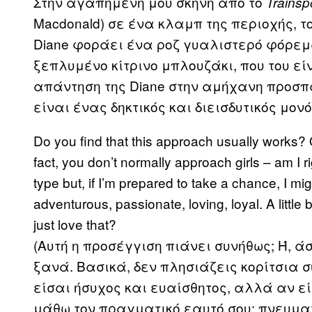
Στην αγαπημένη μου σκηνή από το
Trainsp
Macdonald) σε ένα κλαμπ της περιοχής, τ
Diane φοράει ένα ροζ γυαλιστερό φόρεμ
ξεπλυμένο κίτρινο μπλουζάκι, που του είν
απάντηση της Diane στην αμήχανη προσπ
είναι ένας δηκτικός και διεισδυτικός μον
Do you find that this approach usually works? Or
fact, you don’t normally approach girls – am I ri
type but, if I’m prepared to take a chance, I mig
adventurous, passionate, loving, loyal. A little bi
just love that?
(Αυτή η προσέγγιση πιάνει συνήθως; Ή, ά
ξανά. Βασικά, δεν πλησιάζεις κορίτσια σ
είσαι ήσυχος και ευαίσθητος, αλλά αν ε
μάθω τον πραγματικό εαυτό σου: πνευμα