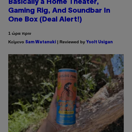
Basically a Home Theater,
Gaming Rig, And Soundbar In
One Box (Deal Alert!)
1 ώρα πριν
Κείμενο
| Reviewed by
Sam Watanuki
Ysolt Usigan