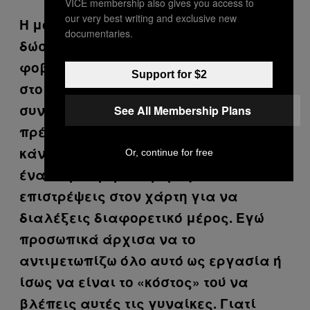
VICE membership also gives you access to
our very best writing and exclusive new
Η μορφή που τελικά αποφάσισες να
documentaries.
δώσεις στις καρτ ποστάλ είναι
φοβερή. Κατά κάποιον τρόπο το
Support for $2
στοιχείο της εξάντλησης είναι
συνυφασμένο με το ίδιο το παιχνίδι –
See All Membership Plans
πρέπει να κάνεις κλικ στον χάρτη, να
κάνεις κλικ σε μια καρτ ποστάλ από
Or, continue for free
ένα συγκεκριμένο μέρος και να
επιστρέψεις στον χάρτη για να
διαλέξεις διαφορετικό μέρος. Εγώ
προσωπικά άρχισα να το
αντιμετωπίζω όλο αυτό ως εργασία ή
ίσως να είναι το «κόστος» τού να
βλέπεις αυτές τις γυναίκες. Γιατί