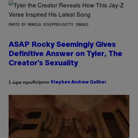
PHOTO BY MONICA SCHIPPER/GETTY IMAGES
ASAP Rocky Seemingly Gives
Definitive Answer on Tyler, The
Creator’s Sexuality
Κείμενο
1 ώρα πριν
Stephen Andrew Galiher