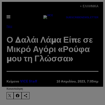
Μετάβαση
+ ΕΛΛΗΝΙΚΆ
στο
Ανοίξτε
περιεχόμενο
SUBSCRIBE
NEWSLETTER
το
μενού
Νέα
Ο Δαλάι Λάμα Είπε σε
Μικρό Αγόρι «Ρούφα
μου τη Γλώσσα»
Κείμενο
10 Απριλίου, 2023, 7:05πμ
VICE Staff
Kοινοποίηση