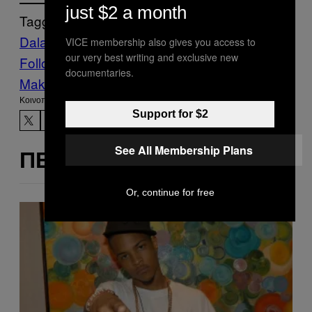
just $2 a month
Tagged:
Dalai Lama
India
Θιβέτ
Κόσμος
παιδί
VICE membership also gives you access to
our very best writing and exclusive new
Follow Us On Discover
documentaries.
Make Us Preferred In Top Stories
Kοινοποίηση
Support for $2
See All Membership Plans
ΠΕΡΙΣΣΌΤΕΡΑ ΣΑΝ ΑΥΤΌ
Or, continue for free