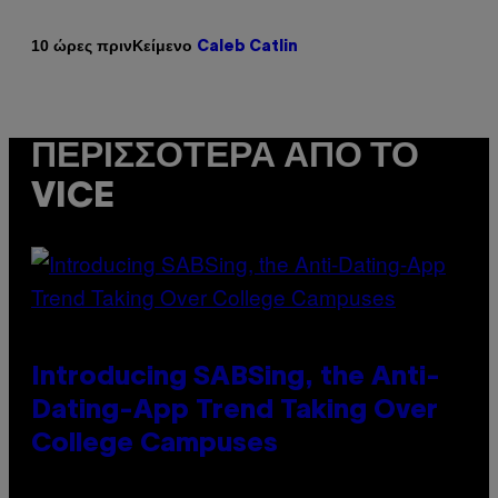
Κείμενο
10 ώρες πριν
Caleb Catlin
ΠΕΡΙΣΣΌΤΕΡΑ ΑΠΌ ΤΟ
VICE
Introducing SABSing, the Anti-
Dating-App Trend Taking Over
College Campuses