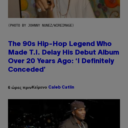
(PHOTO BY JOHNNY NUNEZ/WIREIMAGE)
The 90s Hip-Hop Legend Who
Made T.I. Delay His Debut Album
Over 20 Years Ago: ‘I Definitely
Conceded’
Κείμενο
6 ώρες πριν
Caleb Catlin