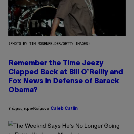
(PHOTO BY TIM MOSENFELDER/GETTY IMAGES)
Remember the Time Jeezy
Clapped Back at Bill O’Reilly and
Fox News in Defense of Barack
Obama?
Κείμενο
7 ώρες πριν
Caleb Catlin