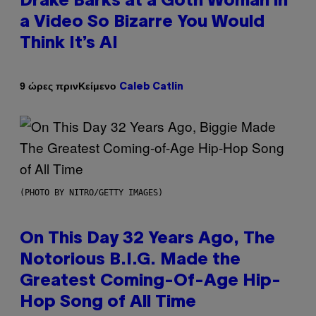
Drake Barks at a Goth Woman in
a Video So Bizarre You Would
Think It’s AI
Κείμενο
9 ώρες πριν
Caleb Catlin
(PHOTO BY NITRO/GETTY IMAGES)
On This Day 32 Years Ago, The
Notorious B.I.G. Made the
Greatest Coming-Of-Age Hip-
Hop Song of All Time