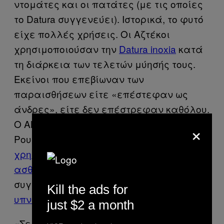
ντομάτες και οι πατάτες (με τις οποίες
το Datura συγγενεύει). Ιστορικά, το φυτό
είχε πολλές χρήσεις. Οι Αζτέκοι
χρησιμοποιούσαν την
Datura inoxia
κατά
τη διάρκεια των τελετών μύησής τους.
Εκείνοι που επεβίωναν των
παραισθήσεων είτε «επέστεφαν ως
άνδρες», είτε δεν επέστρεφαν καθόλου.
Ο Alexander Sutu, ένας διάσημος
×
Ρουμάνος ψυχίατρος του 19ου αιώνα,
το
χρησιμοποιούσε για να ηρεμεί τους
ασθενείς τους
, ενώ πολλοί Ρουμάνοι
συγγραφείς
το χρησιμοποιούσαν ως
Kill the ads for
υπνωτικό
.
just $2 a month
«Σε μια περιοχή της Ρουμανίας, η ουσία