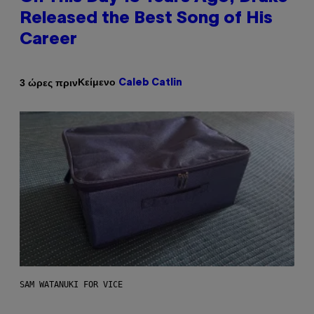
Released the Best Song of His
Career
Κείμενο
3 ώρες πριν
Caleb Catlin
SAM WATANUKI FOR VICE