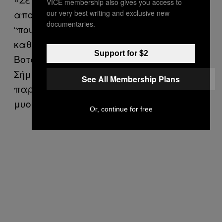
VICE membership also gives you access to
αποκαλείται “bolundariţă”, δηλαδή αυτό
our very best writing and exclusive new
documentaries.
“που σε κάνει τρελό”», εξηγεί ο
καθηγητής Vasile Cristea, πρόεδρος του
Support for $2
Βοτανικού Κήπου της Cluj-Napoca.
Σήμερα, από το εν λόγω φυτό
See All Membership Plans
παράγεται η ατροπίνη, ένα γνωστό
μυοχαλαρωτικό.
Or, continue for free