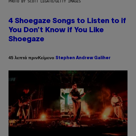
PHOTO BY SCOTT LEGATO/GETTY IMAGES
4 Shoegaze Songs to Listen to if
You Don’t Know if You Like
Shoegaze
Κείμενο
45 λεπτά πριν
Stephen Andrew Galiher