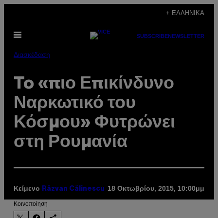
Μετάβαση
+ ΕΛΛΗΝΙΚΆ
στο
Ανοίξτε
περιεχόμενο
SUBSCRIBE
NEWSLETTER
το
μενού
Διασκέδαση
To «πιο Επικίνδυνο
Ναρκωτικό του
Κόσμου» Φυτρώνει
στη Ρουμανία
Κείμενο
18 Οκτωβρίου, 2015, 10:00μμ
Răzvan Călinescu
Kοινοποίηση