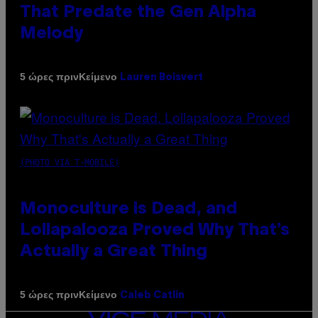
That Predate the Gen Alpha
Melody
Κείμενο
5 ώρες πριν
Lauren Boisvert
(PHOTO VIA T-MOBILE)
Monoculture is Dead, and
Lollapalooza Proved Why That’s
Actually a Great Thing
Κείμενο
5 ώρες πριν
Caleb Catlin
VICE