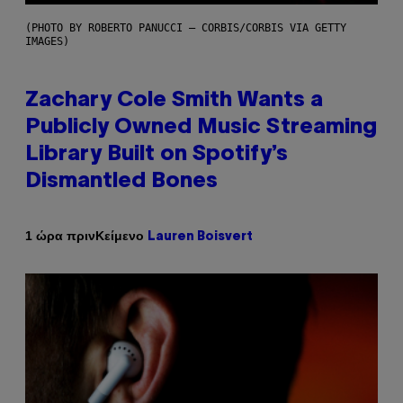
(PHOTO BY ROBERTO PANUCCI – CORBIS/CORBIS VIA GETTY
IMAGES)
Zachary Cole Smith Wants a
Publicly Owned Music Streaming
Library Built on Spotify’s
Dismantled Bones
Κείμενο
1 ώρα πριν
Lauren Boisvert