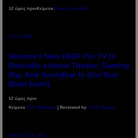
12 ώρες πριν
Κείμενο
Denny Connolly
VIA HISENSE
Hisense’s New U6SF Pro TV Is
Basically a Home Theater, Gaming
Rig, And Soundbar In One Box
(Deal Alert!)
12 ώρες πριν
Κείμενο
Sam Watanuki
| Reviewed by
Ysolt Usigan
MAHA HAQ FOR VICE