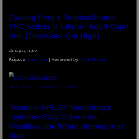
Cycling Frog’s Tropical Punch
THC Seltzer Is Like an Adult Capri
Sun (That Gets You High)
12 ώρες πριν
Κείμενο
Maha Haq
| Reviewed by
Ysolt Usigan
PHOTO BY NICK LAHAM/GETTY IMAGES
‘Madden NFL 27’ Soundtrack
Includes Ozzy Osbourne,
Metallica, the White Stripes, and
Styx