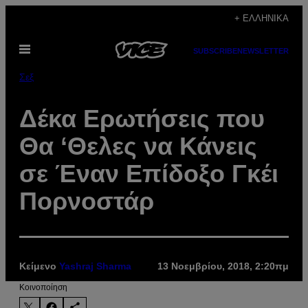
Μετάβαση
+ ΕΛΛΗΝΙΚΆ
στο
Ανοίξτε
περιεχόμενο
SUBSCRIBE
NEWSLETTER
το
μενού
Σεξ
Δέκα Ερωτήσεις που
Θα ‘Θελες να Κάνεις
σε Έναν Επίδοξο Γκέι
Πορνοστάρ
Κείμενο
Yashraj Sharma
13 Νοεμβρίου, 2018, 2:20πμ
Kοινοποίηση