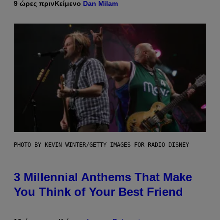
9 ώρες πριν
Κείμενο
Dan Milam
PHOTO BY KEVIN WINTER/GETTY IMAGES FOR RADIO DISNEY
3 Millennial Anthems That Make
You Think of Your Best Friend