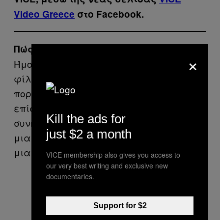
Video Greece
στο Facebook.
Πώς ξεκίνησε να σου αρέσει το πορνό;
×
Ήμουν πολύ μαζεμένος ως μαθητής. Οι
φίλοι μου αυνανίζονταν διαβάζοντας
πορνοπεριοδικά. Ένας φίλος μου είχε
επίσης CD player, που τότε δεν ήταν πολύ
Kill the ads for
συνηθισμένο. Υποσχέθηκε να μου δείξει
just $2 a month
μια τέτοια ταινία και το έκανε. Ήταν
μια στρέιτ τσόντα.
VICE membership also gives you access to
our very best writing and exclusive new
documentaries.
Support for $2