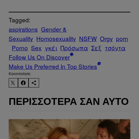
Tagged:
aspirations
Gender &
Sexuality
Homosexuality
NSFW
Orgy
porn
Porno
Sex
γκέι
Πρόσωπα
Σεξ
τσόντα
Follow Us On Discover
Make Us Preferred In Top Stories
Kοινοποίηση
ΠΕΡΙΣΣΌΤΕΡΑ ΣΑΝ ΑΥΤΌ