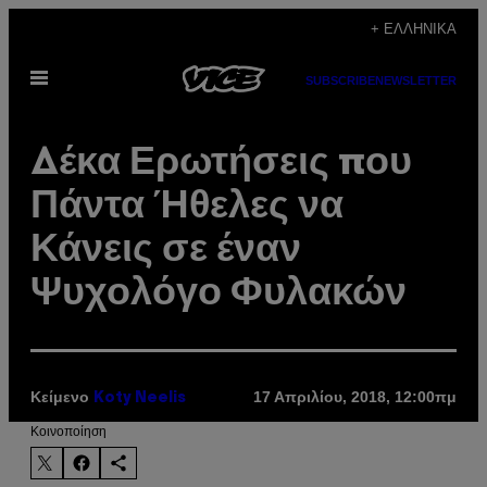
Μετάβαση
+ ΕΛΛΗΝΙΚΆ
στο
Ανοίξτε
περιεχόμενο
SUBSCRIBE
NEWSLETTER
το
μενού
Δέκα Ερωτήσεις που
Πάντα Ήθελες να
Κάνεις σε έναν
Ψυχολόγο Φυλακών
Κείμενο
17 Απριλίου, 2018, 12:00πμ
Koty Neelis
Kοινοποίηση