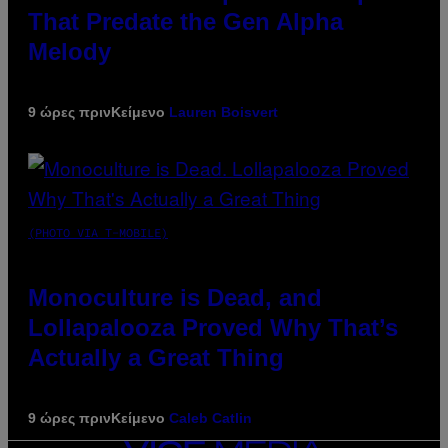
That Predate the Gen Alpha
Melody
9 ώρες πριν
Κείμενο
Lauren Boisvert
(PHOTO VIA T-MOBILE)
Monoculture is Dead, and
Lollapalooza Proved Why That’s
Actually a Great Thing
9 ώρες πριν
Κείμενο
Caleb Catlin