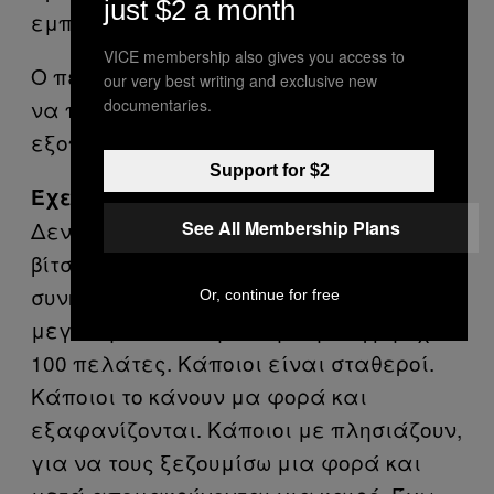
just $2 a month
εμπιστεύομαι.
VICE membership also gives you access to
Ο πελάτης μού είχε στείλει λεφτά, για
our very best writing and exclusive new
documentaries.
να πάρω καινούργιο laptop και BDSM
εξοπλισμό, όπως μαστίγια και strap-on.
Support for $2
Έχεις πολλούς πελάτες;
See All Membership Plans
Δεν υπάρχουν πολλοί Ινδοί που έχουν
βίτσιο με αυτό. Οι πελάτες μου είναι
συνήθως από άλλες χώρες. Μου έκανε
Or, continue for free
μεγάλη εντύπωση. Αυτήν τη στιγμή έχω
100 πελάτες. Κάποιοι είναι σταθεροί.
Κάποιοι το κάνουν μα φορά και
εξαφανίζονται. Κάποιοι με πλησιάζουν,
για να τους ξεζουμίσω μια φορά και