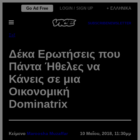
Μετάβαση
Go Ad Free
LOGIN / SIGN UP
+ ΕΛΛΗΝΙΚΆ
στο
Ανοίξτε
περιεχόμενο
SUBSCRIBE
NEWSLETTER
το
μενού
Σεξ
Δέκα Ερωτήσεις που
Πάντα Ήθελες να
Κάνεις σε μια
Οικονομική
Dominatrix
Κείμενο
Maroosha Muzaffar
10 Μαΐου, 2018, 11:30μμ