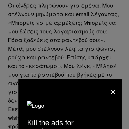
Οι άνδρες πληρώνουν για εμένα. Μου
στέλνουν μηνύματα και email λέγοντας,
«Μπορείς να με αρμέξεις; Μπορείς να
μου δώσεις τους λογαριασμούς σου;
Πόσα ξοδεύεις στα ραντεβού σου;».
Μετά, μου στέλνουν λεφτά για ψώνια,
ρούχα και ραντεβού. Επίσης υπάρχει
και το «κεράτωμα». Μου λένε, «Μίλησέ
μου για το ραντεβού που βγήκες με το
αγόρι σου» – και μου στέλνουν λεφτά
×
για να με αποζημιώσουν. Ακόμη και αν
δεν έχω αγόρι, μπαίνω στον ρόλο.
Εκείνοι δεν παίρνουν τίποτα. Έχω ένα
wish list στο Amazon, στο οποίο έχουν
Kill the ads for
πρόσβαση μόνο οι πελάτες που