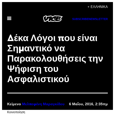
Μετάβαση
+ ΕΛΛΗΝΙΚΆ
στο
Ανοίξτε
περιεχόμενο
SUBSCRIBE
NEWSLETTER
το
μενού
Δέκα Λόγοι που είναι
Σημαντικό να
Παρακολουθήσεις την
Ψήφιση του
Ασφαλιστικού
Κείμενο
6 Μαΐου, 2016, 2:35πμ
Μελπομένη Μαραγκίδου
Kοινοποίηση