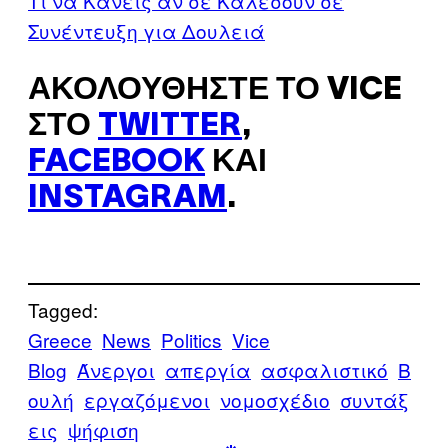
Τι να Κάνεις αν σε Καλέσουν σε
Συνέντευξη για Δουλειά
ΑΚΟΛΟΥΘΉΣΤΕ ΤΟ VICE
ΣΤΟ
TWITTER
,
FACEBOOK
ΚΑΙ
INSTAGRAM
.
Tagged:
Greece
News
Politics
Vice
Blog
Άνεργοι
απεργία
ασφαλιστικό
Β
ουλή
εργαζόμενοι
νομοσχέδιο
συντάξ
εις
ψήφιση