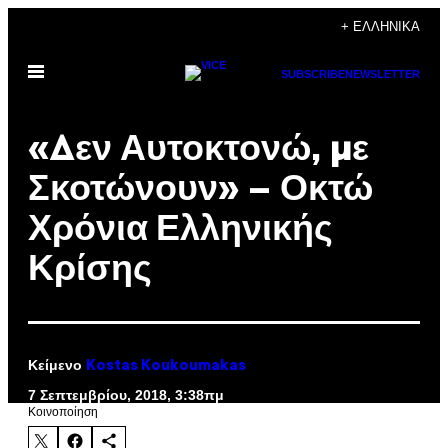
Μετάβαση
+ ΕΛΛΗΝΙΚΆ
στο
Ανοίξτε
περιεχόμενο
SUBSCRIBE
NEWSLETTER
το
μενού
«Δεν Αυτοκτονώ, με
Σκοτώνουν» – Οκτώ
Χρόνια Ελληνικής
Κρίσης
Κείμενο
Kostas Koukoumakas
7 Σεπτεμβρίου, 2018, 3:38πμ
Kοινοποίηση