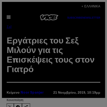
Μετάβαση
+ ΕΛΛΗΝΙΚΆ
στο
Ανοίξτε
περιεχόμενο
SUBSCRIBE
NEWSLETTER
το
μενού
Σεξ
Εργάτριες του Σεξ
Μιλούν για τις
Επισκέψεις τους στον
Γιατρό
Κείμενο
21 Νοεμβρίου, 2019, 10:19μμ
Noor Spanjer
Kοινοποίηση