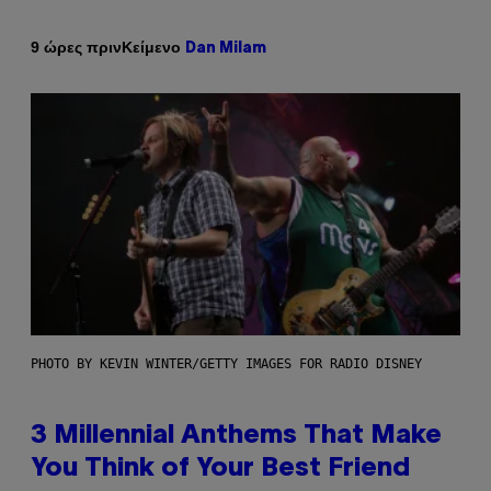
Κείμενο
9 ώρες πριν
Dan Milam
PHOTO BY KEVIN WINTER/GETTY IMAGES FOR RADIO DISNEY
3 Millennial Anthems That Make
You Think of Your Best Friend