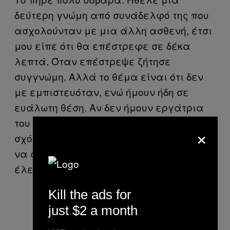
δεύτερη γνώμη από συνάδελφό της που
ασχολούνταν με μια άλλη ασθενή, έτσι
μου είπε ότι θα επέστρεφε σε δέκα
λεπτά. Όταν επέστρεψε ζήτησε
συγγνώμη. Αλλά το θέμα είναι ότι δεν
με εμπιστευόταν, ενώ ήμουν ήδη σε
ευάλωτη θέση. Αν δεν ήμουν εργάτρια
του σεξ, δεν θα είχε κάνει αυτό το
×
σχόλιο. Αν ήμουν δικηγόρος που ήθελα
να απαντήσω σε ένα μέιλ, δεν θα μου
έλεγε να μην κάνω δουλειά.
Kill the ads for
just $2 a month