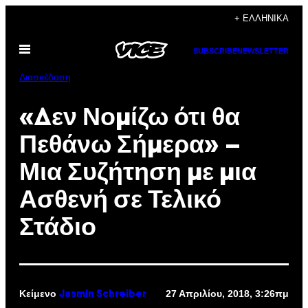
Μετάβαση
+ ΕΛΛΗΝΙΚΆ
στο
Ανοίξτε
περιεχόμενο
SUBSCRIBE
NEWSLETTER
το
μενού
Διασκέδαση
«Δεν Νομίζω ότι θα
Πεθάνω Σήμερα» –
Μια Συζήτηση με μια
Ασθενή σε Τελικό
Στάδιο
Κείμενο
27 Απριλίου, 2018, 3:26πμ
Jasmin Schreiber