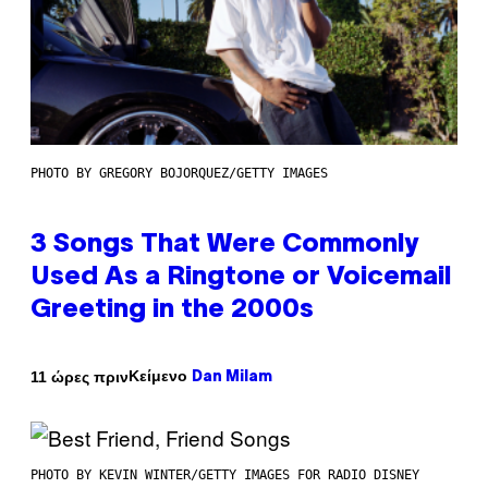
PHOTO BY GREGORY BOJORQUEZ/GETTY IMAGES
3 Songs That Were Commonly
Used As a Ringtone or Voicemail
Greeting in the 2000s
Κείμενο
11 ώρες πριν
Dan Milam
PHOTO BY KEVIN WINTER/GETTY IMAGES FOR RADIO DISNEY