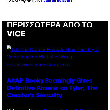
Κείμενο
12 ώρες πριν
Lauren Boisvert
ΠΕΡΙΣΣΌΤΕΡΑ ΑΠΌ ΤΟ
VICE
PHOTO BY MONICA SCHIPPER/GETTY IMAGES
ASAP Rocky Seemingly Gives
Definitive Answer on Tyler, The
Creator’s Sexuality