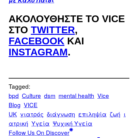
με Καλό Παιδί
ΑΚΟΛΟΥΘΉΣΤΕ ΤΟ VICE
ΣΤΟ
TWITTER
,
FACEBOOK
ΚΑΙ
INSTAGRAM
.
Tagged:
bpd
Culture
dsm
mental health
Vice
Blog
VICE
UK
γιατρός
διάγνωση
επιληψία
ζωή
ι
ατρική
Υγεία
Ψυχική Υγεία
Follow Us On Discover