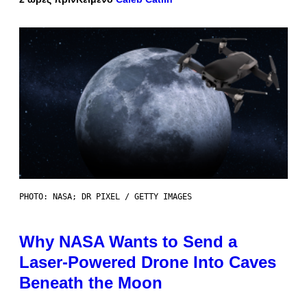
PHOTO: NASA; DR PIXEL / GETTY IMAGES
Why NASA Wants to Send a
Laser-Powered Drone Into Caves
Beneath the Moon