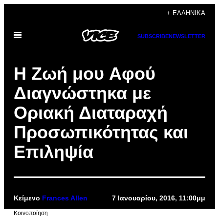
Μετάβαση
+ ΕΛΛΗΝΙΚΆ
στο
Ανοίξτε
περιεχόμενο
SUBSCRIBE
NEWSLETTER
το
μενού
Η Zωή μου Aφού
Διαγνώστηκα με
Οριακή Διαταραχή
Προσωπικότητας και
Επιληψία
Κείμενο
Frances Allen
7 Ιανουαρίου, 2016, 11:00μμ
Kοινοποίηση