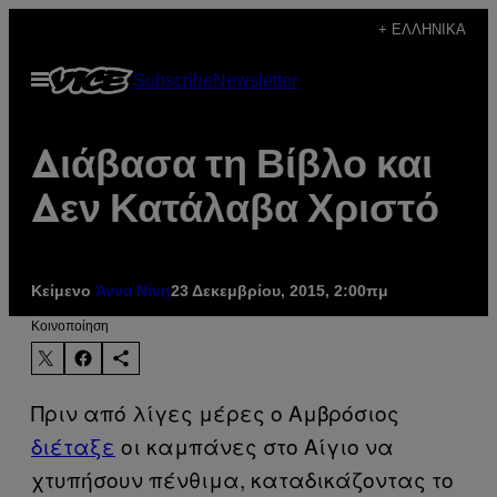
Μετάβαση
+ ΕΛΛΗΝΙΚΆ
στο
Ανοίξτε
Subscribe
Newsletter
περιεχόμενο
το
μενού
Διάβασα τη Βίβλο και
Δεν Κατάλαβα Χριστό
Κείμενο
23 Δεκεμβρίου, 2015, 2:00πμ
Άννα Νίνη
Kοινοποίηση
Πριν από λίγες μέρες ο Αμβρόσιος
διέταξε
οι καμπάνες στο Αίγιο να
χτυπήσουν πένθιμα, καταδικάζοντας το