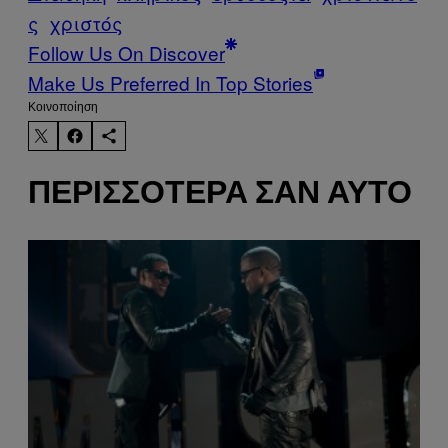
ς
χριστός
Follow Us On Discover
Make Us Preferred In Top Stories
Kοινοποίηση
ΠΕΡΙΣΣΌΤΕΡΑ ΣΑΝ ΑΥΤΌ