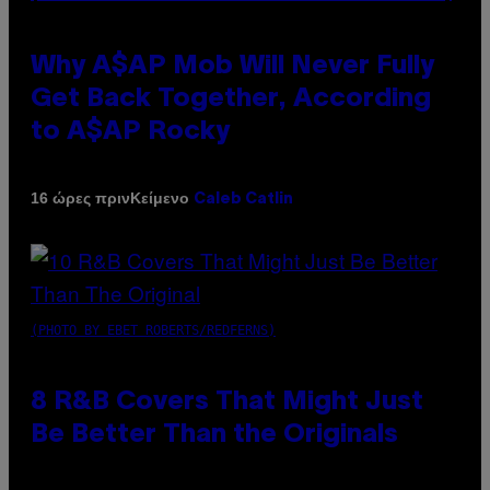
Why A$AP Mob Will Never Fully
Get Back Together, According
to A$AP Rocky
Κείμενο
16 ώρες πριν
Caleb Catlin
(PHOTO BY EBET ROBERTS/REDFERNS)
8 R&B Covers That Might Just
Be Better Than the Originals