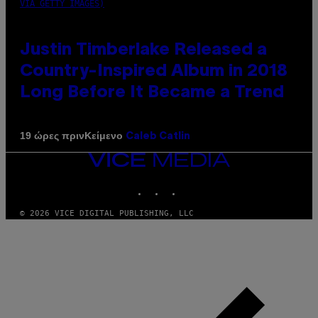
VIA GETTY IMAGES)
Justin Timberlake Released a
Country-Inspired Album in 2018
Long Before It Became a Trend
Κείμενο
19 ώρες πριν
Caleb Catlin
VICE
MEDIA
INSTAGRAM
TIKTOK
YOUTUBE
© 2026 VICE DIGITAL PUBLISHING, LLC