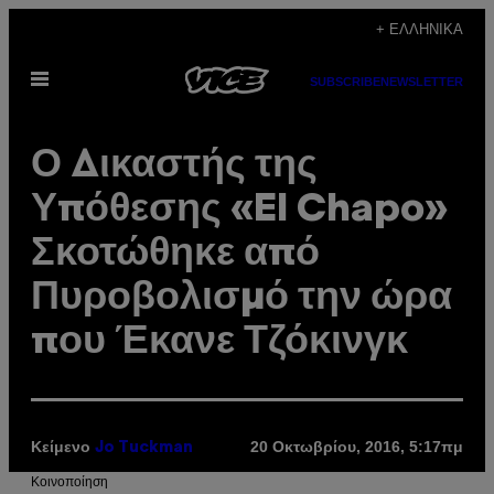
Μετάβαση
+ ΕΛΛΗΝΙΚΆ
στο
Ανοίξτε
περιεχόμενο
SUBSCRIBE
NEWSLETTER
το
μενού
Ο Δικαστής της
Υπόθεσης «El Chapo»
Σκοτώθηκε από
Πυροβολισμό την ώρα
που Έκανε Τζόκινγκ
Κείμενο
20 Οκτωβρίου, 2016, 5:17πμ
Jo Tuckman
Kοινοποίηση