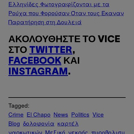
Ελληνίδες Φωτογραφίζονται με τα
Ρούχα που Φορούσαν Όταν τους Έκαναν
Παρατήρηση στη Δουλειά
ΑΚΟΛΟΥΘΉΣΤΕ ΤΟ VICE
ΣΤΟ
TWITTER
,
FACEBOOK
ΚΑΙ
INSTAGRAM
.
Tagged:
Crime
El Chapo
News
Politics
Vice
Blog
δολοφονία
καρτέλ
ναρκωτικών
Μεξικό
νεκρός
πυροβολισμ