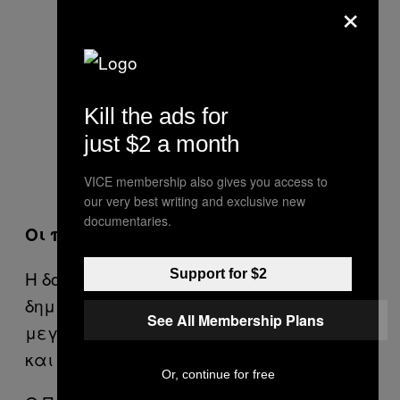
×
Kill the ads for
just $2 a month
VICE membership also gives you access to
our very best writing and exclusive new
documentaries.
Οι πολιτικοί αντιδρούν
Support for $2
Η δολοφονία του Bermúdez Zacarias
δημιούργησε τη Δευτέρα μια ιδιαίτερα
See All Membership Plans
μεγάλη ανταπόκριση από το πολιτικό
και δικαστικό κατεστημένο.
Or, continue for free