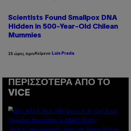
Scientists Found Smallpox DNA
Hidden in 500-Year-Old Chilean
Mummies
Κείμενο
15 ώρες πριν
Luis Prada
ΠΕΡΙΣΣΌΤΕΡΑ ΑΠΌ ΤΟ
VICE
(PHOTO BY NOAM GALAI/GETTY IMAGES FOR TRIBECA FESTIVAL)