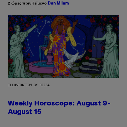
Κείμενο
2 ώρες πριν
Dan Milam
ILLUSTRATION BY REESA
Weekly Horoscope: August 9-
August 15