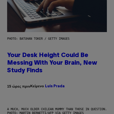
PHOTO: BATUHAN TOKER / GETTY IMAGES
Your Desk Height Could Be
Messing With Your Brain, New
Study Finds
Κείμενο
15 ώρες πριν
Luis Prada
A MUCH, MUCH OLDER CHILEAN MUMMY THAN THOSE IN QUESTION.
PHOTO: MARTIN BERNETTI/AFP VIA GETTY IMAGES