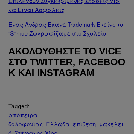
Επιλέγουν Συγκεκριμένες Στάσεις για
να Είναι Ασφαλείς
Ένας Άνδρας Έκανε Trademark Εκείνο το
“S” που Ζωγραφίζαμε στο Σχολείο
ΑΚΟΛΟΥΘΉΣΤΕ ΤΟ VICE
ΣΤΟ TWITTER, FACEBOO
K ΚΑΙ INSTAGRAM
Tagged:
απόπειρα
δολοφονίας
Ελλάδα
επίθεση
μακελει
ό
Στέφανος Χίος