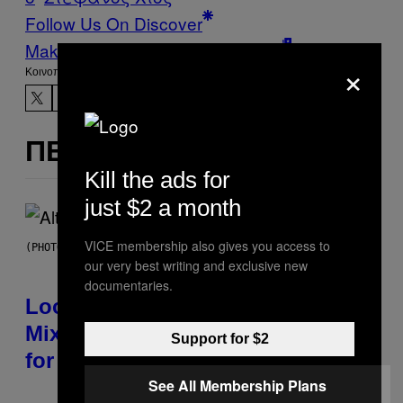
Follow Us On Discover
Make Us Preferred In Top Stories
×
Kοινοποίηση
ΠΕΡΙΣΣΌΤΕΡΑ ΣΑΝ ΑΥΤΌ
Kill the ads for
just $2 a month
VICE membership also gives you access to
(PHOTO BY MICK HUTSON/REDFERNS)
our very best writing and exclusive new
documentaries.
Looking For the Perfect Alt-Rock
Mixtape for Your Boo? I Made It
Support for $2
for You Already
See All Membership Plans