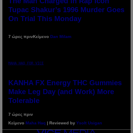
The Man Charged in Rap Icon
Tupac Shakur’s 1996 Murder Goes
On Trial This Monday
7 ώρες πριν
Κείμενο
Dan Milam
MAHA HAQ FOR VICE
KANHA FX Energy THC Gummies
Make Leg Day (and Work) More
Tolerable
7 ώρες πριν
Κείμενο
Maha Haq
| Reviewed by
Ysolt Usigan
VICE