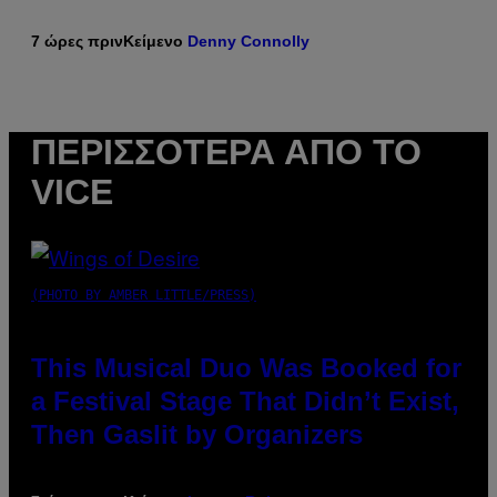
7 ώρες πριν
Κείμενο
Denny Connolly
ΠΕΡΙΣΣΌΤΕΡΑ ΑΠΌ ΤΟ
VICE
(PHOTO BY AMBER LITTLE/PRESS)
This Musical Duo Was Booked for
a Festival Stage That Didn’t Exist,
Then Gaslit by Organizers