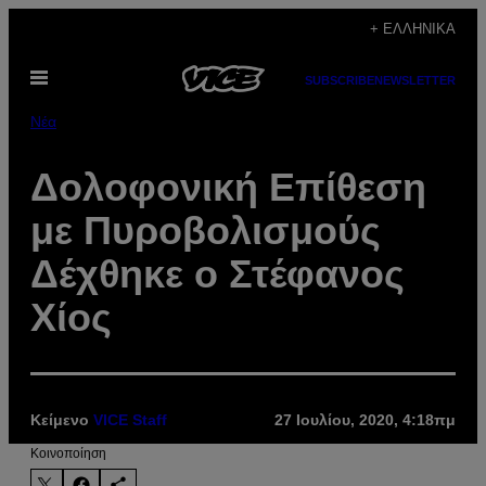
Μετάβαση
+ ΕΛΛΗΝΙΚΆ
στο
Ανοίξτε
περιεχόμενο
SUBSCRIBE
NEWSLETTER
το
μενού
Νέα
Δολοφονική Επίθεση
με Πυροβολισμούς
Δέχθηκε ο Στέφανος
Χίος
Κείμενο
VICE Staff
27 Ιουλίου, 2020, 4:18πμ
Kοινοποίηση