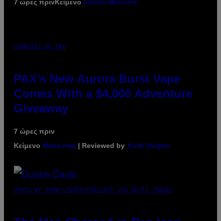
7 ώρες πριν
Κείμενο
Lauren Boisvert
COURTESY OF PAX
PAX’s New Aurora Burst Vape
Comes With a $4,000 Adventure
Giveaway
7 ώρες πριν
Κείμενο
Maha Haq
| Reviewed by
Ysolt Usigan
PHOTO BY JOHN LOCHER/POOL/AFP VIA GETTY IMAGES