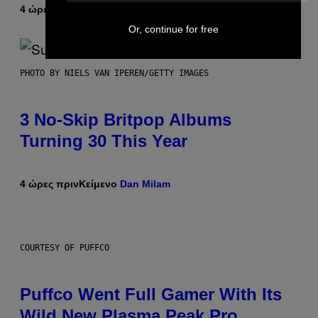
4 ώρες πριν
Κείμενο
Lauren Boisvert
Or, continue for free
PHOTO BY NIELS VAN IPEREN/GETTY IMAGES
3 No-Skip Britpop Albums
Turning 30 This Year
4 ώρες πριν
Κείμενο
Dan Milam
COURTESY OF PUFFCO
Puffco Went Full Gamer With Its
Wild New Plasma Peak Pro