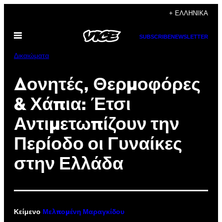
Μετάβαση
+ ΕΛΛΗΝΙΚΆ
στο
Ανοίξτε
περιεχόμενο
SUBSCRIBE
NEWSLETTER
το
μενού
Δικαιώματα
Δονητές, Θερμοφόρες
& Χάπια: Έτσι
Αντιμετωπίζουν την
Περίοδο οι Γυναίκες
στην Ελλάδα
Κείμενο
Μελπομένη Μαραγκίδου