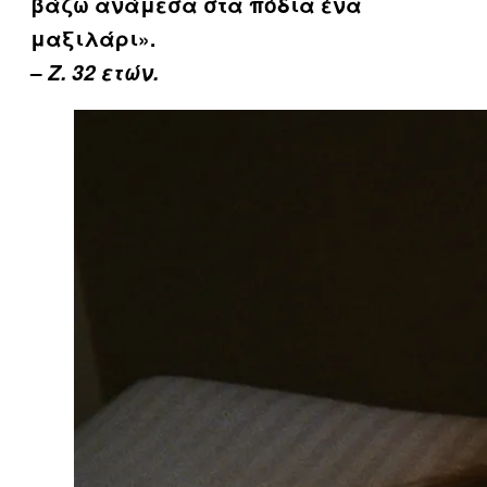
βάζω ανάμεσα στα πόδια ένα
μαξιλάρι».
–
Ζ. 32 ετών.