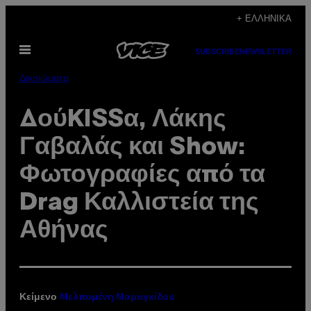
Μετάβαση
+ ΕΛΛΗΝΙΚΆ
στο
Ανοίξτε
περιεχόμενο
SUBSCRIBE
NEWSLETTER
το
μενού
Δικαιώματα
ΔούKISSα, Λάκης
Γαβαλάς και Show:
Φωτογραφίες από τα
Drag Καλλιστεία της
Αθήνας
Κείμενο
Μελπομένη Μαραγκίδου