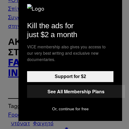
Σπίτι και Στυγνός Εγκληματίας έξω» –
Συναντήσαμε τον Γιο του Pablo Escobar
Kill the ads for
στην Αθήνα
just $2 a month
ΑΚΟΛΟΥΘΉΣΤΕ ΤΟ VICE
VICE membership also gives you access to
ΣΤΟ
TWITTER
,
our very best writing and exclusive new
documentaries.
FACEBOOK
ΚΑΙ
INSTAGRAM
.
Support for $2
See All Membership Plans
Tagged:
Or, continue for free
Food
pancakes
Διαγωνισμός
Θάνατος
ντόνατ
Φαγητό