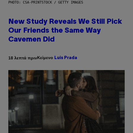
PHOTO: CSA-PRINTSTOCK / GETTY IMAGES
New Study Reveals We Still Pick
Our Friends the Same Way
Cavemen Did
Κείμενο
18 λεπτά πριν
Luis Prada