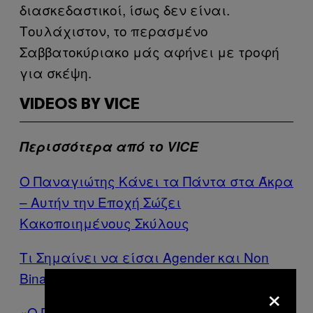
διασκεδαστικοί, ίσως δεν είναι.
Τουλάχιστον, το περασμένο
Σαββατοκύριακο μάς αφήνει με τροφή
για σκέψη.
VIDEOS BY VICE
Περισσότερα από το VICE
Ο Παναγιώτης Κάνει τα Πάντα στα Άκρα
– Αυτήν την Εποχή Σώζει
Κακοποιημένους Σκύλους
Τι Σημαίνει να είσαι Agender και Νon
Βinary Άτομο στην Ελλάδα του 2017;
×
«Ο Πατέρας μου Ήταν Τρυφερός στο