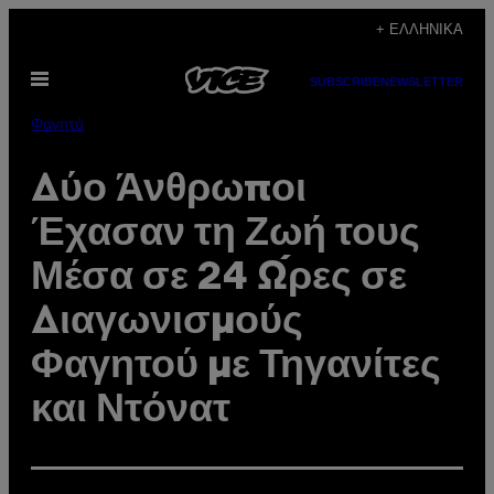
Μετάβαση
+ ΕΛΛΗΝΙΚΆ
στο
Ανοίξτε
περιεχόμενο
SUBSCRIBE
NEWSLETTER
το
μενού
Φαγητό
Δύο Άνθρωποι
Έχασαν τη Ζωή τους
Μέσα σε 24 Ώρες σε
Διαγωνισμούς
Φαγητού με Τηγανίτες
και Ντόνατ