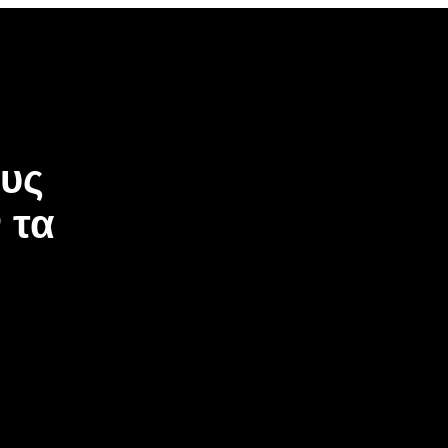
ους
 τα