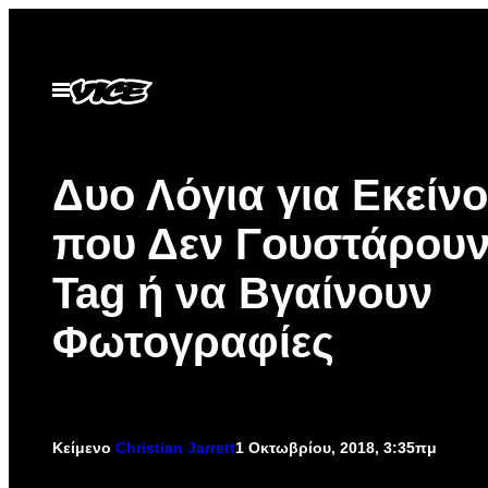
Μετάβαση
στο
περιεχόμενο
Ανοίξτε
το
μενού
Δυο Λόγια για Εκείν
που Δεν Γουστάρουν
Tag ή να Βγαίνουν
Φωτογραφίες
Κείμενο
Christian Jarrett
1 Οκτωβρίου, 2018, 3:35πμ