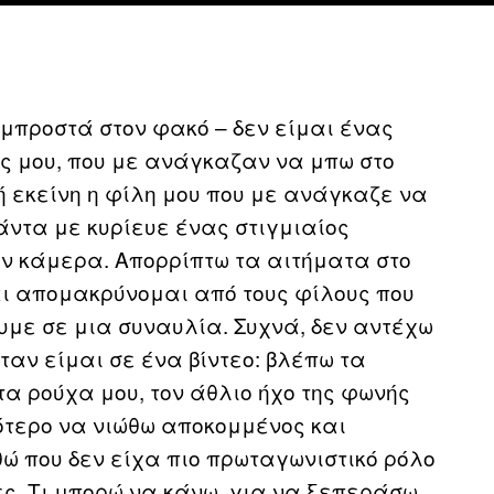
μπροστά στον φακό – δεν είμαι ένας
ίς μου, που με ανάγκαζαν να μπω στο
ή εκείνη η φίλη μου που με ανάγκαζε να
πάντα με κυρίευε ένας στιγμιαίος
ην κάμερα. Απορρίπτω τα αιτήματα στο
και απομακρύνομαι από τους φίλους που
νουμε σε μια συναυλία. Συχνά, δεν αντέχω
ταν είμαι σε ένα βίντεο: βλέπω τα
α ρούχα μου, τον άθλιο ήχο της φωνής
σότερο να νιώθω αποκομμένος και
ώ που δεν είχα πιο πρωταγωνιστικό ρόλο
ες. Τι μπορώ να κάνω, για να ξεπεράσω