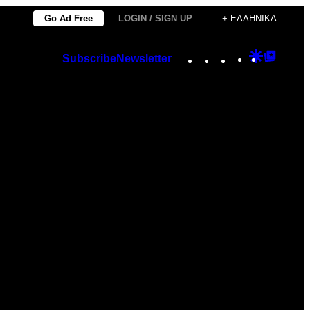
Go Ad Free
LOGIN / SIGN UP
+ ΕΛΛΗΝΙΚΆ
Instagram
TikTok
YouTube
Google
Googl
Subscribe
Newsletter
Discover
Top
Posts