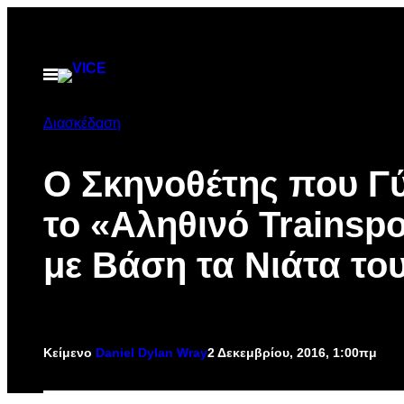
Μετάβαση
στο
περιεχόμενο
Ανοίξτε
το
μενού
Διασκέδαση
O Σκηνοθέτης που Γ
το «Αληθινό Trainspo
με Βάση τα Νιάτα το
Κείμενο
Daniel Dylan Wray
2 Δεκεμβρίου, 2016, 1:00πμ