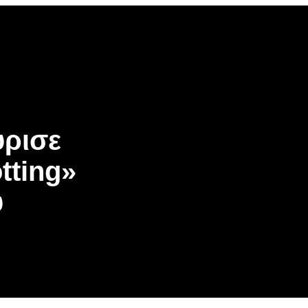
ύρισε
tting»
υ