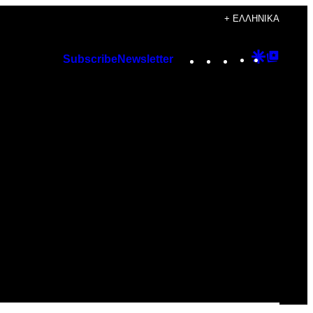
+ ΕΛΛΗΝΙΚΆ
Instagram
TikTok
YouTube
Google
Googl
Subscribe
Newsletter
Discover
Top
Posts