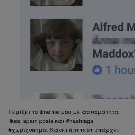
Γεμίζει το timeline μου με ασταμάτητα
likes, spam posts και #hashtags
#χωρίςνόημα. Κάνει ό,τι τεστ υπάρχει