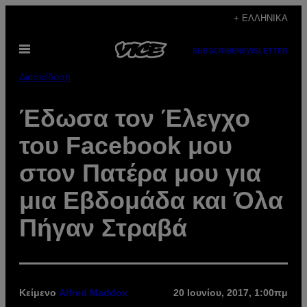
Μετάβαση
+ ΕΛΛΗΝΙΚΆ
στο
Ανοίξτε
περιεχόμενο
SUBSCRIBE
NEWSLETTER
το
μενού
Διασκέδαση
Έδωσα τον Έλεγχο
του Facebook μου
στον Πατέρα μου για
μια Εβδομάδα και Όλα
Πήγαν Στραβά
Κείμενο
Alfred Maddox
20 Ιουνίου, 2017, 1:00πμ