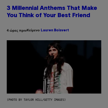
3 Millennial Anthems That Make
You Think of Your Best Friend
Κείμενο
4 ώρες πριν
Lauren Boisvert
(PHOTO BY TAYLOR HILL/GETTY IMAGES)