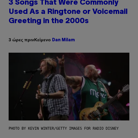
3 Songs That Were Commonly
Used As a Ringtone or Voicemail
Greeting in the 2000s
Κείμενο
3 ώρες πριν
Dan Milam
PHOTO BY KEVIN WINTER/GETTY IMAGES FOR RADIO DISNEY