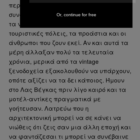
περιόδους της ζωής μου. Υπάρχει κάτι
συναρπαστικό σε εκείνους τους τόπους –
Or, continue for free
τα νέα πολυτελή θέρετρα στις
τουριστικές πόλεις, τα προάστια και οι
άνθρωποι που ζουν εκεί. Αν και αυτά τα
μέρη άλλαξαν πολύ τα τελευταία
χρόνια, μερικά από τα vintage
ξενοδοχεία εξακολουθούν να υπάρχουν,
οπότε αξίζει να τα δει κάποιος. Ήμουν
στο Λας Βέγκας πριν λίγο καιρό και τα
μοτέλ-αντίκες πραγματικά με
γοήτευσαν. Λατρεύω που η
αρχιτεκτονική μπορεί να σε κάνει να
νιώθεις ότι ζεις σαν μια άλλη εποχή και
να φαντάζεσαι τι μπορεί να συνέβαινε