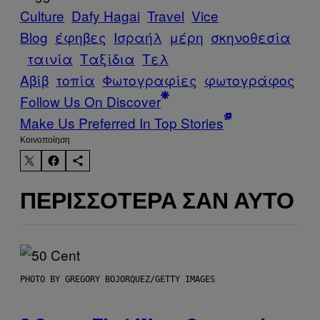
Culture
Dafy Hagai
Travel
Vice
Blog
έφηβες
Ισραήλ
μέρη
σκηνοθεσία
ταινία
Ταξίδια
Τελ
Αβίβ
τοπία
Φωτογραφίες
φωτογράφος
Follow Us On Discover
Make Us Preferred In Top Stories
Kοινοποίηση
ΠΕΡΙΣΣΌΤΕΡΑ ΣΑΝ ΑΥΤΌ
PHOTO BY GREGORY BOJORQUEZ/GETTY IMAGES