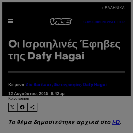
Μετάβαση
+ ΕΛΛΗΝΙΚΆ
στο
Ανοίξτε
περιεχόμενο
SUBSCRIBE
NEWSLETTER
το
μενού
Oι Ισραηλινές Έφηβες
της Dafy Hagai
Κείμενο
Zio Baritaux, Φωτογραφίες: Dafy Hagai
12 Αυγούστου, 2015, 9:42μμ
Kοινοποίηση
Το θέμα δημοσιεύτηκε αρχικά στο
i-D
.