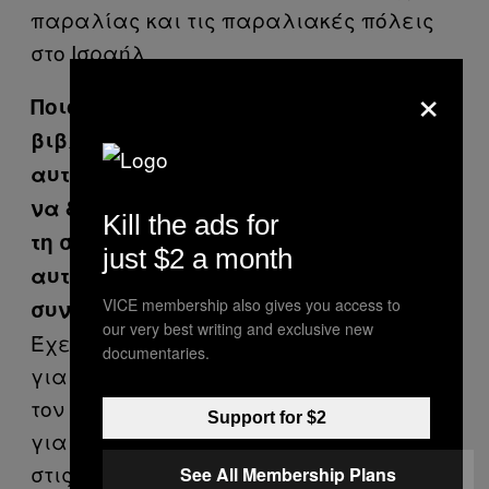
παραλίας και τις παραλιακές πόλεις
στο Ισραήλ.
×
Ποιο είναι το concept αυτού του
βιβλίου και τι θέλεις να δείξεις με
αυτό; Στο «Israeli Girls» ξέρω ότι ήθελες
να δείξεις τη νεανική κουλτούρα και
Kill the ads for
τη σεξουαλικότητα στο Ισραήλ. Μήπως
just $2 a month
αυτό το τελευταίο έργο, αποτελεί μία
VICE membership also gives you access to
συνέχειά του;
our very best writing and exclusive new
Έχει κυρίως να κάνει με την αισθητική
documentaries.
για την οποία άρχισα να ενδιαφέρομαι
τον τελευταίο καιρό και τη νοσταλγία
Support for $2
για τις παραλιακές πόλεις του Ισραήλ,
στις οποίες ταξίδεψα σε διαφορετικές
See All Membership Plans