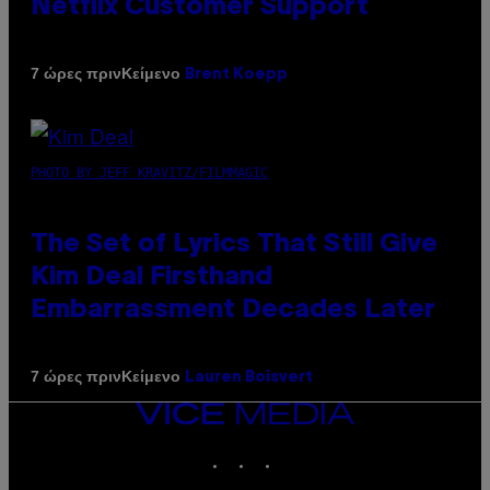
Netflix Customer Support
Κείμενο
7 ώρες πριν
Brent Koepp
PHOTO BY JEFF KRAVITZ/FILMMAGIC
The Set of Lyrics That Still Give
Kim Deal Firsthand
Embarrassment Decades Later
Κείμενο
7 ώρες πριν
Lauren Boisvert
VICE
MEDIA
INSTAGRAM
TIKTOK
YOUTUBE