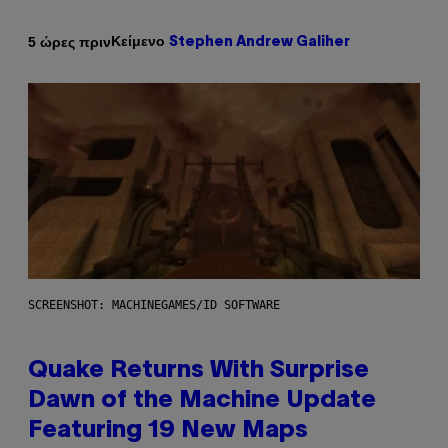
Κείμενο
5 ώρες πριν
Stephen Andrew Galiher
SCREENSHOT: MACHINEGAMES/ID SOFTWARE
Quake Returns With Surprise
Dawn of the Machine Update
Featuring 19 New Maps