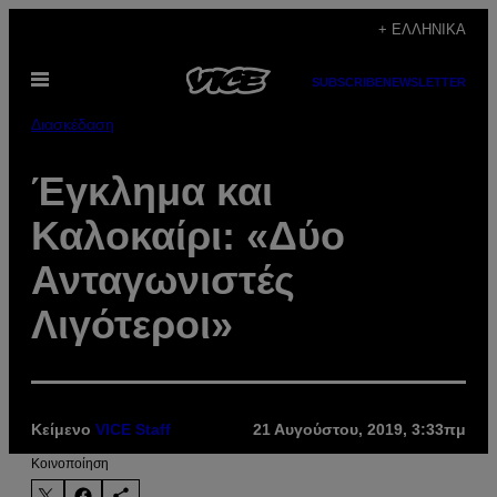
Μετάβαση
+ ΕΛΛΗΝΙΚΆ
στο
Ανοίξτε
περιεχόμενο
SUBSCRIBE
NEWSLETTER
το
μενού
Διασκέδαση
Έγκλημα και
Καλοκαίρι: «Δύο
Ανταγωνιστές
Λιγότεροι»
Κείμενο
VICE Staff
21 Αυγούστου, 2019, 3:33πμ
Kοινοποίηση