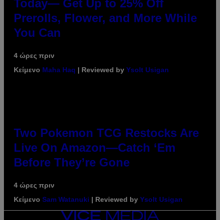
Today— Get Up to 25% Off
Prerolls, Flower, and More While
You Can
4 ώρες πριν
Κείμενο
Maha Haq
| Reviewed by
Ysolt Usigan
Two Pokemon TCG Restocks Are
Live On Amazon—Catch ‘Em
Before They’re Gone
4 ώρες πριν
Κείμενο
Sam Watanuki
| Reviewed by
Ysolt Usigan
VICE