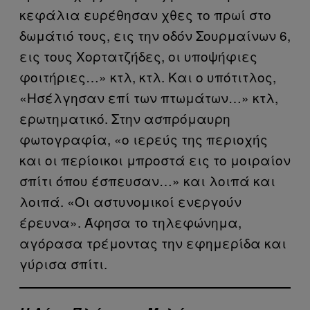
κεφάλια ευρέθησαν χθες το πρωί στο
δωμάτιό τους, εις την οδόν Σουρμαίνων 6,
εις τους Χορτατζήδες, οι υποψήφιες
φοιτήριες…» κτλ, κτλ. Και ο υπότιτλος,
«Ησέλγησαν επί των πτωμάτων…» κτλ,
ερωτηματικό. Στην ασπρόμαυρη
φωτογραφία, «ο ιερεύς της περιοχής
και οι περίοικοι μπροστά εις το μοιραίον
σπίτι όπου έσπευσαν…» και λοιπά και
λοιπά. «Οι αστυνομικοί ενεργούν
έρευνα». Άφησα το τηλεφώνημα,
αγόρασα τρέμοντας την εφημερίδα και
γύρισα σπίτι.