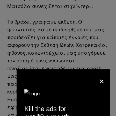
Ματσόλα συνεχίζεται στην Ίντερ».
Το βράδυ, γράφαμε έκθεση. Ο
φροντιστής -κατά τη συνήθειά του- μας
προϊδεάζει για κάποιες έννοιες που
αφορούν την Έκθεση Ιδεών. Χαιρεκακία,
φθόνος, κακεντρέχεια, μας υπαγόρευε
τον ορισμό των εννοιών και
αναζητούσαμε παραδείγματα, οπότε
×
μας ελέησε ο ίδιος με ένα επίκαιρο
παράδειγμα. Τα δυο δολοφονημένα
κορίτσια, οι υποψήφιες για τις
Εισαγωγικές που έγραψαν σήμερα οι
εφημερίδες, να ένα καλό παράδειγμα
Kill the ads for
χαιρεκακίας. Ή τι νομίζετε; Για