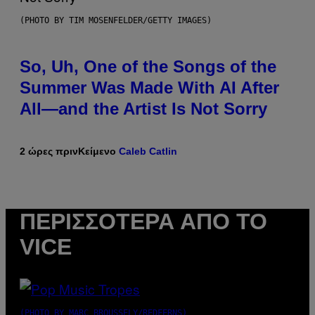
(PHOTO BY TIM MOSENFELDER/GETTY IMAGES)
So, Uh, One of the Songs of the
Summer Was Made With AI After
All—and the Artist Is Not Sorry
2 ώρες πριν
Κείμενο
Caleb Catlin
ΠΕΡΙΣΣΌΤΕΡΑ ΑΠΌ ΤΟ
VICE
(PHOTO BY MARC BROUSSELY/REDFERNS)