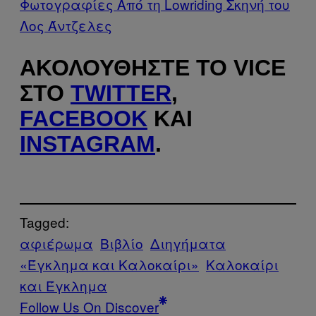
Φωτογραφίες Από τη Lowriding Σκηνή του
Λος Άντζελες
ΑΚΟΛΟΥΘΉΣΤΕ ΤΟ VICE
ΣΤΟ
TWITTER
,
FACEBOOK
ΚΑΙ
INSTAGRAM
.
Tagged:
αφιέρωμα
Βιβλίο
Διηγήματα
«Έγκλημα και Καλοκαίρι»
Καλοκαίρι
και Έγκλημα
Follow Us On Discover