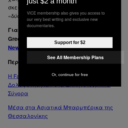
just $2 a month
σκεφθείτε, θα μπορούσε να πει κανείς,
VICE membership also gives you access to
«δύο ανταγωνιστές λιγότεροι».
our very best writing and exclusive new
documentaries.
Για τα καλύτερα θέματα του VICE
Greece, γραφτείτε στο εβδομαδιαίο
Support for $2
Newsletter
μας.
See All Membership Plans
Περισσότερα από το VICE
Η Fahima, η Rabiya και η Farzana
Or, continue for free
Δολοφονήθηκαν στα Ελληνοτουρκικά
Σύνορα
Μέσα στα Ασιατικά Μπαρμπέρικα της
Θεσσαλονίκης