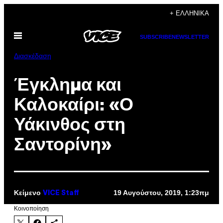
Μετάβαση
+ ΕΛΛΗΝΙΚΆ
στο
Ανοίξτε
περιεχόμενο
SUBSCRIBE
NEWSLETTER
το
μενού
Διασκέδαση
Έγκλημα και
Καλοκαίρι: «Ο
Υάκινθος στη
Σαντορίνη»
Κείμενο
19 Αυγούστου, 2019, 1:23πμ
VICE Staff
Kοινοποίηση