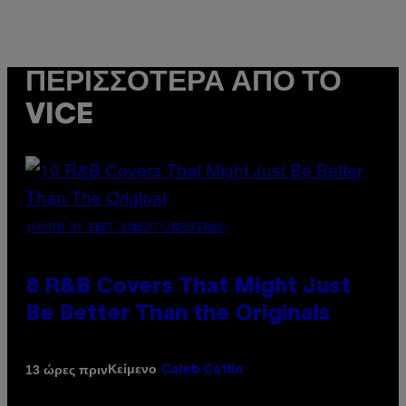
ΠΕΡΙΣΣΌΤΕΡΑ ΑΠΌ ΤΟ
VICE
(PHOTO BY EBET ROBERTS/REDFERNS)
8 R&B Covers That Might Just
Be Better Than the Originals
Κείμενο
13 ώρες πριν
Caleb Catlin