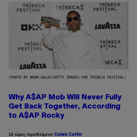
(PHOTO BY NOAM GALAI/GETTY IMAGES FOR TRIBECA FESTIVAL)
Why A$AP Mob Will Never Fully
Get Back Together, According
to A$AP Rocky
Κείμενο
12 ώρες πριν
Caleb Catlin