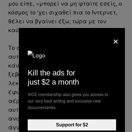
μου είπε, «μπορεί να μη φταίτε εσείς, ο
κόσμος το ‘χει σιχαθεί πια το Ίντερνετ,
θέλει να βγαίνει έξω, τώρα με τον
καύσωνα τρέχουν όλοι στις παραλίες».
×
Το σιχάθηκε; Πότε πρόλαβε; Και τι ξέρει
αυτός ο τεχνικός από τα σόσιαλ; Ποιος
κάνει λάικ σε σέλφι υδραυλικών που
Kill the ads for
ξεβουλώνουν σιφώνια και φραγμένες
just $2 a month
λεκάνες; Μην τρελαθούμε κιόλας. Σαν
έφυγε, ένιωσα τον θυμό να γίνεται
VICE membership also gives you access to
αέρας και να πιέζει τα τύμπανα στα
our very best writing and exclusive new
documentaries.
αυτιά μου. Οργή με έπιασε με την
αναισθησία του κόσμου. Και καλά οι
Support for $2
άγνωστοι, αλλά οι φίλοι και οι