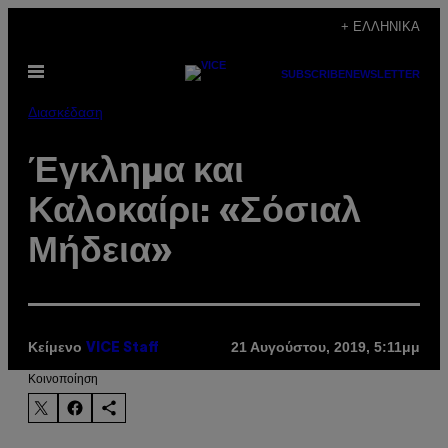
Μετάβαση
+ ΕΛΛΗΝΙΚΆ
στο
Ανοίξτε
περιεχόμενο
SUBSCRIBE
NEWSLETTER
το
μενού
Διασκέδαση
Έγκλημα και
Καλοκαίρι: «Σόσιαλ
Μήδεια»
Κείμενο
21 Αυγούστου, 2019, 5:11μμ
VICE Staff
Kοινοποίηση