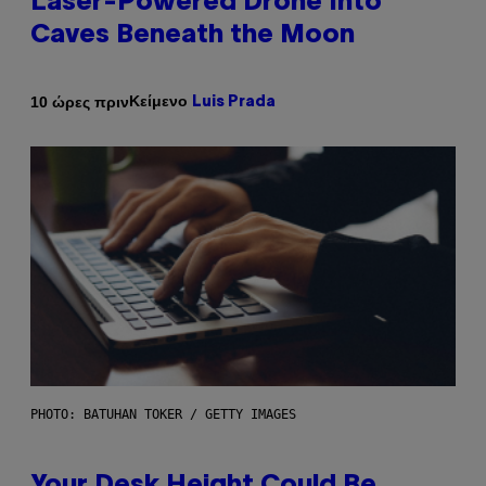
Laser-Powered Drone Into
Caves Beneath the Moon
Κείμενο
10 ώρες πριν
Luis Prada
PHOTO: BATUHAN TOKER / GETTY IMAGES
Your Desk Height Could Be