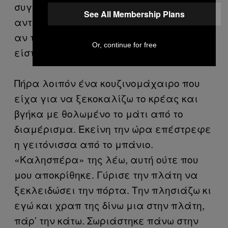
συγγενείς; Τίποτα; Κανείς να μην
See All Membership Plans
αντιδράσει στο μήνυμα αυτοχειρίας; Κι
αν το είχα κάνει στ’ αλήθεια; Έτσι
Or, continue for free
είστε; Θα σας δείξω εγώ, είπα.
Πήρα λοιπόν ένα κουζινομάχαιρο που
είχα για να ξεκοκαλίζω το κρέας και
βγήκα με θολωμένο το μάτι από το
διαμέρισμα. Εκείνη την ώρα επέστρεφε
η γειτόνισσα από το μπάνιο.
«Καλησπέρα» της λέω, αυτή ούτε που
μου αποκρίθηκε. Γύρισε την πλάτη να
ξεκλειδώσει την πόρτα. Την πλησιάζω κι
εγώ και χραπ της δίνω μια στην πλάτη,
πάρ’ την κάτω. Σωριάστηκε πάνω στην