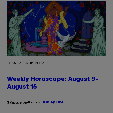
ILLUSTRATION BY REESA
Weekly Horoscope: August 9-
August 15
Κείμενο
3 ώρες πριν
Ashley Fike